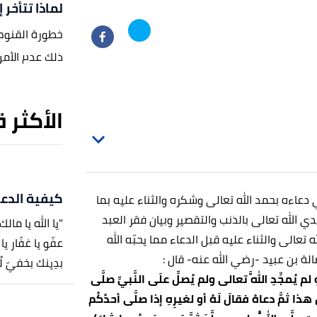
لماذا تتأخر إ
خطورة القنوط 
ذلك عدم الأمن
الأكثر 
كيفية الدعا
ي دعاءه بحمد الله تعالى وشكره والثناء عليه بما
دي الله تعالى بالذنب والتقصير وبيان فقر العبد
"يا الله يا مالك
تعالى والثناء عليه قبل الدعاء مما يحبّه الله
عفّو يا غفّار يا
ة بن عبيد -رضي الله عنه- قال :
بدِينك بخفيّ ل
لم يُمجِّدِ اللَّهَ تعالى ولم يُصلِّ علَى النَّبيِّ صلَّى
ِلَ هذا ثمَّ دعاهُ فقالَ لَهُ أو لغيرِهِ إذا صلَّى أحدُكُم