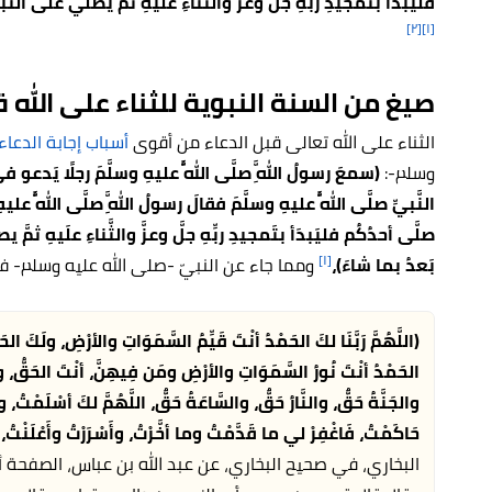
فليَبدَأ بتَمجيدِ ربِّهِ جلَّ وعزَّ والثَّناءِ علَيهِ ثمَّ يصلِّي علَى النّ
[٢]
[١]
صيغ من السنة النبوية للثناء على الله ق
الثناء على الله تعالى قبل الدعاء من أقوى
أسباب إجابة الدعاء
وسلم-:
(سمعَ رسولُ اللَّهِ صلَّى اللَّهُ عليهِ وسلَّمَ رجلًا يَدعو ف
النَّبيِّ صلَّى اللَّهُ عليهِ وسلَّمَ فقالَ رسولُ اللَّهِ صلَّى اللَّهُ عل
صلَّى أحدُكُم فليَبدَأ بتَمجيدِ ربِّهِ جلَّ وعزَّ والثَّناءِ علَيهِ ثمَّ يص
[١]
بَعدُ بما شاءَ)،
ومما جاء عن النبيّ -صلى الله عليه وسلم- في
(اللَّهُمَّ رَبَّنَا لكَ الحَمْدُ أنْتَ قَيِّمُ السَّمَوَاتِ والأرْضِ، ولَكَ ا
الحَمْدُ أنْتَ نُورُ السَّمَوَاتِ والأرْضِ ومَن فِيهِنَّ، أنْتَ الحَقُّ، وق
والجَنَّةُ حَقٌّ، والنَّارُ حَقٌّ، والسَّاعَةُ حَقٌّ، اللَّهُمَّ لكَ أسْلَمْتُ،
حَاكَمْتُ، فَاغْفِرْ لي ما قَدَّمْتُ وما أخَّرْتُ، وأَسْرَرْتُ وأَعْلَنْتُ، و