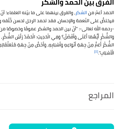
الفرق بين الحمد والشكر
الحمد أعمّ من
الشكر
، والفرق بينهما على ما بيّنه العلماء؛ أن
فيختصُّ على النّعمة والإحسان، فقد تحمد الرجل لحسن خُلُقه ولا 
-رحمه الله تعالى-: "أنّ بين الحمد والشكر عمومًا وخصوصًا من وجه؛ فقال:
وَالشُّكْرِ أَيُّهُمَا أَعْلَى وَأَفْضَلُ؟ وَفِي الْحَدِيثِ: الْحَمْدُ رَأَسُ الشُّكْرِ، فَمَ
الشُّكْرَ أَعَمُّ مِنْ جِهَةِ أَنْوَاعِهِ وَأَسْبَابِهِ، وَأَخَصُّ مِنْ جِهَةِ مُتَعَلَّقَاتِ
[٤]
الْأَسْبَابِ".
المراجع
أ
ب
^
رواه الألباني، في صحيح أبي داود، عن فضالة بن عبيد، الصفحة أو 
↑
"كيف يكون تمجيد الله والثناء عليه قبل الدعاء"
،
الإسلا