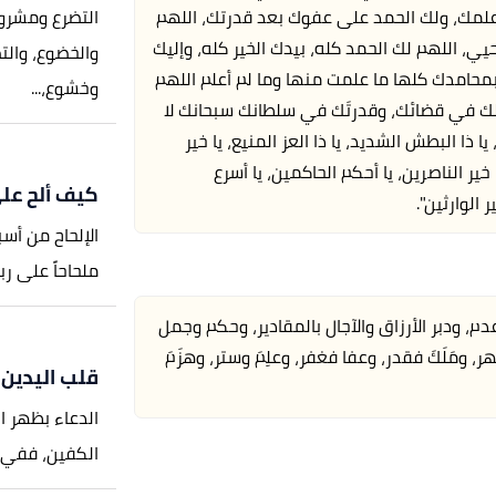
التضرع ومشروع
لمك، ولك الحمد على عفوك بعد قدرتك، اللهم
ي، اللهم لك الحمد كله، بيدك الخير كله، وإليك
والخضوع، والت
ك بمحامدك كلها ما علمت منها وما لم أعلم اللهم
وخشوع،...
لك في قضائك، وقدرتَك في سلطانك سبحانك لا
ا ذا البطش الشديد، يا ذا العز المنيع، يا خير
ا خير الناصرين، يا أحكم الحاكمين، يا أسرع
كيف ألح على 
 الوارثين".
الإلحاح من أسب
ملحاحاً على رب
م، ودبر الأرزاق والآجال بالمقادير، وحكم وجمل
، ومَلَكَ فقدر، وعفا فغفر، وعلِمَ وستر، وهزَمَ
قلب اليدين أ
الدعاء بظهر ا
الكفين، ففي ال