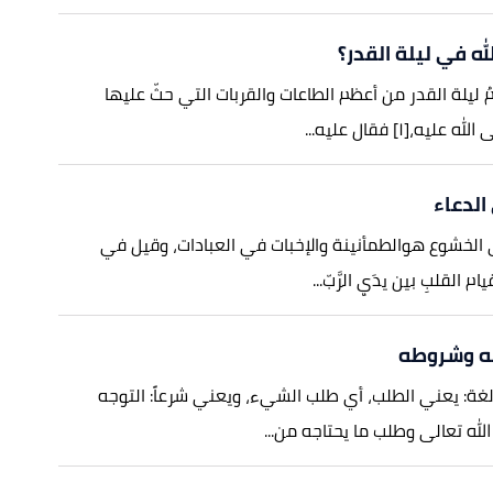
له في ليلة القدر؟
مُ ليلة القدر من أعظم الطاعات والقربات التي حثّ عليها
يه،[١] فقال عليه...
الدعاء
الخشوع هوالطمأنينة والإخبات في العبادات، وقيل في
 القلبِ بين يدَيِ الرَّبّ...
له وشروطه
 لغة: يعني الطلب، أي طلب الشيء، ويعني شرعاً: التوجه
لله تعالى وطلب ما يحتاجه من...