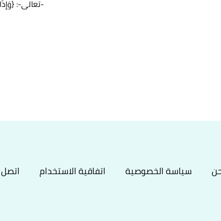
-تعالى-: {وَإِذَا س
، اطّلع عليه بتاريخ 14/4/2021. بتصرّف.
ف.
حن
سياسة الخصوصية
اتفاقية الاستخدام
اتصل ب