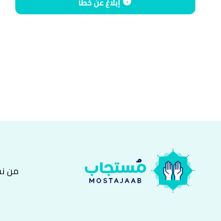
إبلاغ عن خطأ
بتصرّف.
↑
"من صيغ الثناء على الله تعالى قبل الدعاء"
،
إسلام ويب
↑
"الفرق بين الحمد والشكر"
،
إسلام ويب
، اطّلع عليه بتاريخ 14/4/2021. بتصرّ
من ن