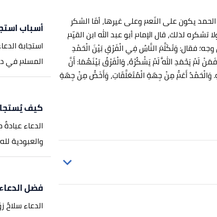
ّ الحمد يكون على النّعم وعلى غيرها، أمّا الشكر
أسباب استجا
تشكره لذلك، قال الإمام أبو عبد الله ابن القيّم
استجابة الدعاء
 وَتَكَلَّمَ النَّاسُ فِي الْفَرْقِ بَيْنَ الْحَمْدِ
المسلم في دعائ
نْ لَمْ يَحْمَدِ اللَّهَ لَمْ يَشْكُرْهُ، وَالْفَرْقُ بَيْنَهُمَا: أَنَّ
هِ. وَالْحَمْدُ أَعَمُّ مِنْ جِهَةِ الْمُتَعَلَّقَاتِ، وَأَخَصُّ مِنْ جِهَةِ
كيف يُستجاب
الدعاء عبادةٌ 
والعبودية لله 
فضل الدعاء
الرقم:1481، حديث صحيح.
الدعاء سلاحٌ ز
م سؤال وجواب
، اطّلع عليه بتاريخ 14/4/2021.