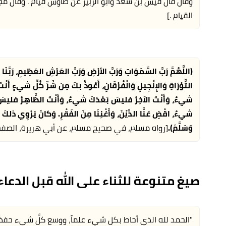
وقال قال قيس بن سعد وأبو الزبير عن طاوس قيام . وقال مج
القيام .]
(اللَّهُمَّ رَبَّ السَّمَوَاتِ وَرَبَّ الأرْضِ وَرَبَّ العَرْشِ العَظِيمِ، رَبَّنَ
التَّوْرَاةِ وَالإِنْجِيلِ وَالْفُرْقَانِ، أَعُوذُ بكَ مِن شَرِّ كُلِّ شيءٍ أَنْت
شيءٌ، وَأَنْتَ الآخِرُ فليسَ بَعْدَكَ شيءٌ، وَأَنْتَ الظَّاهِرُ فليس
شيءٌ، اقْضِ عَنَّا الدَّيْنَ، وَأَغْنِنَا مِنَ الفَقْرِ. وَكانَ يَرْوِي ذلكَ
وَسَلَّمَ).
[رواه مسلم، في صحيح مسلم، عن أبي هريرة، الصفحة أو الرقم:2713
صيغ متنوعة للثناء على الله قبل الدعاء
"الحمد لله الذي أحاط بكل شيء علماً، ووسع كلَّ شيء حفظا