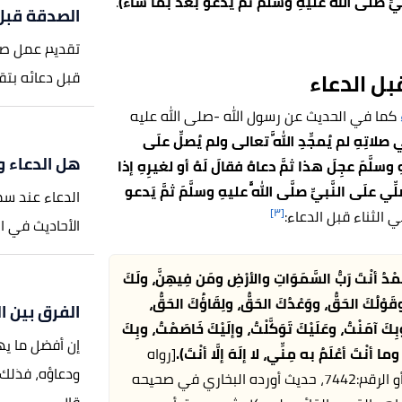
َبيِّ صلَّى اللَّهُ عليهِ وسلَّمَ ثمَّ يَدعو بَعدُ بما شاءَ)
.
الصدقة قبل 
تقديم عمل صال
بل الدعاء
قبل دعائه بتقد
كما في الحديث عن رسول الله -صلى الله عليه
ي صلاتِهِ لم يُمجِّدِ اللَّهَ تعالى ولم يُصلِّ علَى
هل الدعاء و
يهِ وسلَّمَ عجِلَ هذا ثمَّ دعاهُ فقالَ لَهُ أو لغيرِهِ إذا
لِّي علَى النَّبيِّ صلَّى اللَّهُ عليهِ وسلَّمَ ثمَّ يَدعو
الدعاء عند سماع
[٣]
 الثناء قبل الدعاء:
الأحاديث في ا
لحَمْدُ أنْتَ رَبُّ السَّمَوَاتِ والأرْضِ ومَن فِيهِنَّ، ولَكَ
َوْلُكَ الحَقُّ، ووَعْدُكَ الحَقُّ، ولِقَاؤُكَ الحَقُّ،
الفرق بين ا
 وبِكَ آمَنْتُ، وعَلَيْكَ تَوَكَّلْتُ، وإلَيْكَ خَاصَمْتُ، وبِكَ
إن أفضل ما يه
ما أنْتَ أعْلَمُ به مِنِّي، لا إلَهَ إلَّا أنْتَ).
[رواه
ودعاؤه، فذلك 
البخاري، في صحيح البخاري، عن عبد الله بن عباس، الصفحة أو الرقم:7442، حديث أورده البخاري في صحيحه