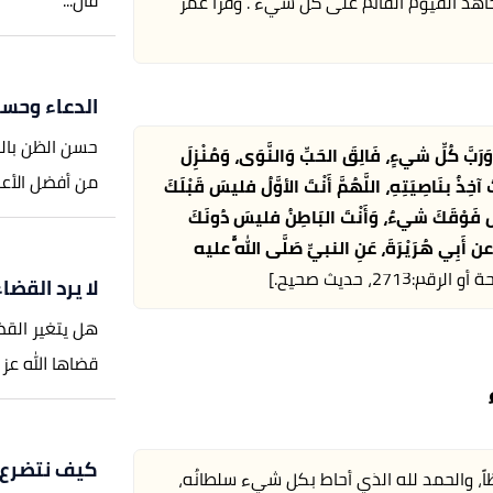
قال...
اهد القيوم القائم على كل شيء . وقرأ عمر
الدعاء وحسن
حسن الظن بالل
ا وَرَبَّ كُلِّ شيءٍ، فَالِقَ الحَبِّ وَالنَّوَى، وَمُنْزِلَ
من أفضل الأعما
َ آخِذٌ بنَاصِيَتِهِ، اللَّهُمَّ أَنْتَ الأوَّلُ فليسَ قَبْلَكَ
َ فَوْقَكَ شيءٌ، وَأَنْتَ البَاطِنُ فليسَ دُونَكَ
 عن أَبِي هُرَيْرَةَ، عَنِ النبيِّ صَلَّى اللَّهُ عليه
، حديث صحيح.]
لا يرد القضاء
هل يتغير القض
قضاها الله عز 
كيف نتضرع إ
ً، والحمد لله الذي أحاط بكل شيء سلطانُه،