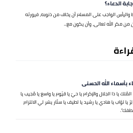
جابة الدعاء؟
واليأس الواجب على المسلم أن يخاف من ذنوبه، فيورثه
 من مكر الله تعالى، وأن يكون مع...
قراءة
ء بأسماء الله الحسنى
 المُلك يا ذا الجلال والإكرام يا حيّ يا قيّوم يا واسع يا مُجيب يا
 بَرّ يا توّاب يا هادي يا رشيد يا لطيف يا ستّار يسّر لي الالتزام
ُطفك".