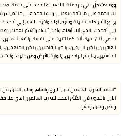
ووسعت كلَّ شيء رحمتهُ، اللهم لك الحمد على حلمك بعد ع
لك الحمد على ما تأخذ وتعطي، ولك الحمد على ما تميت وتُحي
يرجع الأمر كله علانيتهُ وسرُّه، أوله وآخره. اللهم إني أحمد
إني أحمدك بالذي أنت أهله، وأذكر آلاءك وأشكر نعمك، وعد
نحصي ثناءً عليك أنت كما أثنيت على نفسك يا فعّالاً لما يريد، ي
الغافرين، يا خير الرازقين، يا خير الفاصلين، يا خير المنعمين، ي
الحاسبين، يا أرحم الراحمين، يا وارث الأرض ومن عليها وأنت خير
"الحمد لله رب العالمين خلق اللوح والقلم، وخلق الخلق من عد
الليل بالنجوم في الظُلَم الحمد لله رب العالمين الذي علا فقهر
ونصر، وخلق ونشر".