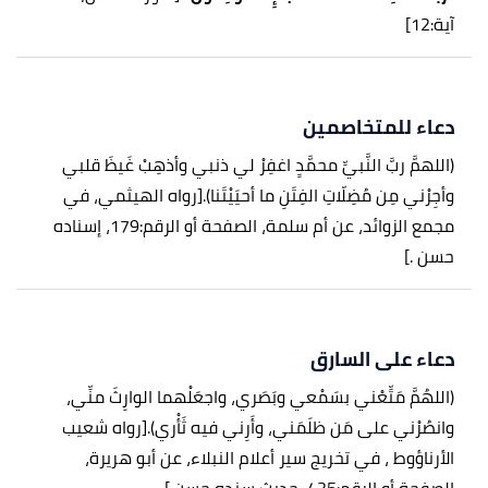
آية:12]
دعاء للمتخاصمين
(اللهمَّ ربَّ النَّبيِّ محمَّدٍ اغفِرْ لي ذنبي وأذهِبْ غَيظَ قلبي
وأجِرْني مِن مُضِلّاتِ الفِتَنِ ما أحيَيْتَنا).
[رواه الهيثمي، في
مجمع الزوائد، عن أم سلمة، الصفحة أو الرقم:179، إسناده
حسن .]
دعاء على السارق
(اللهُمَّ مَتِّعْني بسَمْعي وبَصَري، واجعَلْهما الوارِثَ منِّي،
وانصُرْني على مَن ظلَمَني، وأَرِني فيه ثَأْري).
[رواه شعيب
الأرناؤوط ، في تخريج سير أعلام النبلاء، عن أبو هريرة،