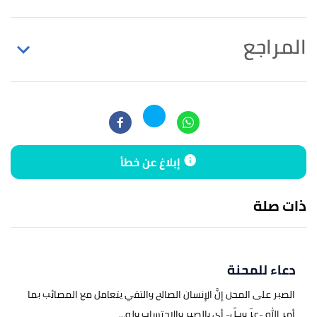
المراجع
أ
ب
^
"استفسار عن دعاء: اللهم إن في تدبيرك ما يغني
عن الحيل .."
،
الإسلام سؤال وجواب
، اطّلع عليه بتاريخ
5/3/2023. بتصرّف.
أ
ب
إبلاغ عن خطأ
^
محمد عويضة،
فصل الخطاب في الزهد والرقائق
والآداب
، صفحة 384، جزء 7. بتصرّف.
ذات صلة
دعاء للمحنة
الصبر على المحن إنَّ الإنسان الصالح والتقي يتعامل مع المصائب بما
أمر الله -عزّ وجلّ- أي بالصبر والاحتساب وله...