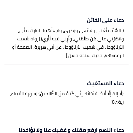
دعاء على الخائن
(اللهُمَّ مَتِّعْني بسَمْعي وبَصَري، واجعَلْهما الوارِثَ منِّي،
وانصُرْني على مَن ظلَمَني، وأَرِني فيه ثَأْري).
[رواه شعيب
الأرناؤوط ، في شعيب الأرناؤوط ، عن أبي هريرة، الصفحة أو
الرقم:435، حديث سنده حسن.]
دعاء المستغيث
{لَّا إِلهَ إِلَّا أَنتَ سُبْحَانَكَ إِنِّي كُنتُ مِنَ الظَّالِمِينَ}.
[سورة الأنبياء،
آية:87]
دعاء اللهم ارفع مقتك و غضبك عنا ولا تؤاخذنا