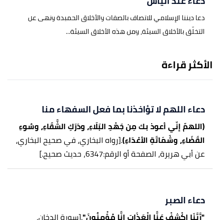
دعاء عند اليأس
دعا ديننا الإسلامي للاتصاف بالصفات والأخلاق الحميدة ونهى عن
التخلّق بالأخلاق السيئة، ومن هذه الأخلاق السيئة...
الأكثر قراءة
دعاء اللهم لا تؤاخذنا بما فعل السفهاء منا
(اللهمّ إنّي أعوذ بك مِن جَهْدِ البَلَاءِ، ودَرَكِ الشَّقَاءِ، وسُوءِ
القَضَاءِ، وشَمَاتَةِ الأعْدَاءِ)
.
[رواه البخاري، في صحيح البخاري،
عن أبي هريرة، الصفحة أو الرقم:6347، حديث صحيح.]
دعاء الصبر
"رَّبَّنَا اكْشِفْ عَنَّا الْعَذَابَ إِنَّا مُؤْمِنُونَ"
.
[سورة الدخان،