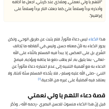
"اللهم يا ولي نعمتي، وملاذي عند كربتي، اجعل ما أخافه
وأحذره برداً وسلاماً عليّ كما جعلت النار برداً وسلاماً على
إبراهيم".
هذا
الدّعاء
ليس دعاءً مأثوراً، فلم يثبت عن طريق الوحي، ولكن
يجوز الدّعاء به لأنّ معناه حسن، وليس في ألفاظه ما يُخالف
الشّرع، بل على العكس، إذ يبدأ فيه المسلم بالثّناء على الله
-تعالى- بما يليق به، ثم يطلب دفع ما يخافه ويؤذيه، فيصحّ
الدعاء به مع أهمية التنبيه إلى عدم اعتباره دعاءً مأثوراً عن
النبيّ -صلى الله عليه وسلم-، فلا يتّخذه المسلم سنّة ثابتة، ولا
[١]
يعتقد فيه أفضليةً على غيره من الأدعية.
قصة دعاء اللهم يا ولي نعمتي
قيل إنّ هذا الدّعاء منسوبٌ للحسن البصري -رحمه الله-، وذَكَر