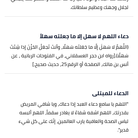
لجلال وجهك وعظيم سلطانك.
دعاء اللهم لا سهل إلا ما جعلته سهلاً
(اللَّهمَّ لا سَهلَ إلَّا ما جَعَلتَه سَهلًا، وأنتَ تَجعَلُ الحَزْنَ إذا شِئتَ
سَهلًا).
[رواه ابن حجر العسقلاني، في الفتوحات الربانية ، عن
أنس بن مالك، الصفحة أو الرقم:25، حديث صحيح.]
الدعاء للمبتلى
"اللهم يا سامع دعاء العبد إذا دعاك، ويا شافي المريض
بقدرتك، اللهم اشفه شفاءً لا يغادر سقماً، اللهم ألبسه
لباس الصحة والعافية يارب العالمين، إنّك على كل شيء
قدير".