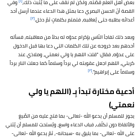
[١]
بعض أهل العلم قصّته، ولكن لم نقف على ما يُثبت ذلك،
وفي
القصة أنّ الحسن البصري دعا بمثل هذا الدعاء عندما أرسل أحد
[٢]
أعدائه بطلبه حتى يُعاقبه، فتمتم بكلماتٍ ثمّ دخل.
وبعد ذلك تفاجأ النّاس بإكرام عدوّه له بدلاً من معاقبته، فسأله
أحدهم بعد خروجه عن تلك الكلمات التي دعا بها قبل الدخول
على عدوّه، فقال: "قلت: اللهم يا ولي نعمتي، وملاذي عند
كربتي، اللهم اجعل عقوبته لي برداً وسلاماً كما جعلت النار برداً
[٢]
وسلاماً على إبراهيم".
أدعية مختارة تبدأ بِـ (اللهم يا ولي
نعمتي)
يجوز للمسلم أن يدعو الله -تعالى- بما فتح عليه من الصِّيغ
والألفاظ دون تكلّف، فباب الدعاء واسع، ويُستحبّ للمسلم أن يُثني
على الله -تعالى- بما يليق به -سبحانه-، ثمّ يدعو الله -تعالى-