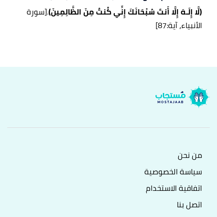
(لَّا إِلَـهَ إِلَّا أَنتَ سُبْحَانَكَ إِنِّي كُنتُ مِنَ الظَّالِمِينَ)
.
[سورة
الأنبياء، آية:87]
من نحن
سياسة الخصوصية
اتفاقية الاستخدام
اتصل بنا