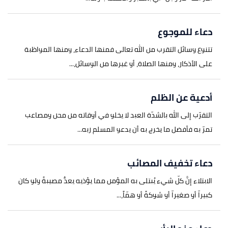
دعاء للموجوع
تتنوع وسائل التقرب من الله تعالى فمنها الدعاء، ومنها المواظبة
على الأذكار، ومنها الصلاة، أو غيرها من الوسائل،...
أدعية عن الظلم
التقرّب إلى الله بالشدّة العبد لا يخلو في أوقاته من محن ومصاعب
تمرّ به فأفضل ما يخرج به أن يدعو المسلم ربه...
دعاء تخفيف المصائب
الابتلاء إنَّ كلّ شيء يُبتلى به المؤمن مما يؤذيه يعدُّ مصيبةً ولو كان
كبيراّ أو صغيراّ أو شوكةً أو همّاً،...