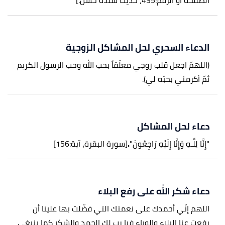
الصفحة أو الرقم:435، حديث سنده حسن.]
الدعاء السحري لحل المشاكل الزوجية
(اللهمّ اجعل قلب زوجي معلّقاً بحب الله وحب الرسول الكريم
ثمّ أكرمني بحبّه لي).
دعاء لحل المشاكل
"إِنَّا لِلَّـهِ وَإِنَّا إِلَيْهِ رَاجِعُونَ"
.
[سورة البقرة، آية:156]
دعاء شكر الله على رفع البلاء
اللهم إنّي أحمدك على نعمتك التي فضّلت بها علينا أن
رفعت عنا البلاء والوباء فيا رب لك الحمد والشكر كما ينبغي