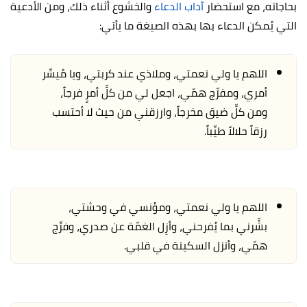
بحاجاته، مع استحضار
آداب الدعاء
والخشوع أثناء ذلك، ومن الأدعية
التي يُمكن الدعاء بها بهذه الصيغة ما يأتي:
اللهم يا ولي نعمتي، وملاذي عند كربتي، ويا مُيسِّر
أمري، ومفرِّج همّي، اجعل لي من كلِّ أمرٍ فرجاً،
ومن كلِّ ضيق مخرجاً، وارزقني من حيث لا أحتسب
رزقاً حلالاً طيِّباً.
اللهم يا ولي نعمتي، ومؤنسي في وحشتي،
بشِّرني بما يُفرحني، وأزِل الغمّة عن صدري، وفرِّج
همّي، وأنزل السكينة في قلبي.