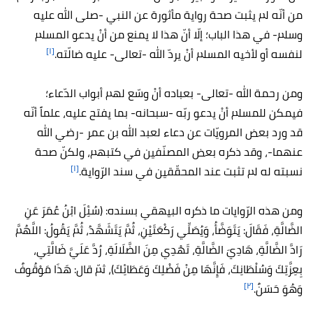
من أنّه لم يثبت صحة رواية مأثورة عن النبي -صلى الله عليه
وسلم- في هذا الباب؛ إلّا أنّ هذا لا يمنع من أنْ يدعو المسلم
[١]
لنفسه أو لأخيه المسلم أنْ يردّ الله -تعالى- عليه ضالّته.
ومن رحمة الله -تعالى- بعباده أنْ وسّع لهم أبواب الدّعاء؛
فيمكن للمسلم أنْ يدعو ربّه -سبحانه- بما يفتح عليه، علماً أنّه
قد ورد بعض المرويّات عن دعاء لعبد الله بن عمر -رضي الله
عنهما-، وقد ذكره بعض المصنّفين في كتبهم، ولكنّ صحة
[١]
نسبته له لم تثبت عند المحقّقين في سند الرّواية.
ومن هذه الرّوايات ما ذكره البيهقي بسنده: (سُئِلَ ابْنُ عُمَرَ عَنِ
الضَّالَّةِ، فَقَالَ: يَتَوَضَّأُ، وَيُصَلِّي رَكْعَتَيْنِ، ثُمَّ يَتَشَهَّدُ، ثُمَّ يَقُولُ: اللَّهُمَّ
رَادَّ الضَّالَّةِ، هَادِيَ الضَّالَّةِ، تَهْدِي مِنَ الضَّلَالَةِ، رُدَّ عَلَيَّ ضَالَّتِي،
بِعِزَّتِكَ وَسُلْطَانِكَ، فَإِنَّهَا مِنْ فَضْلِكَ وَعَطَائِكَ)، ثمّ قال: هَذَا مَوْقُوفٌ
[٢]
وَهُوَ حَسَنٌ.