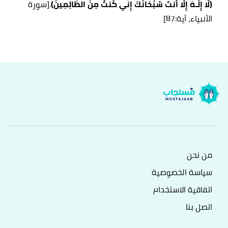
(لَّا إِلَـهَ إِلَّا أَنتَ سُبْحَانَكَ إِنِّي كُنتُ مِنَ الظَّالِمِينَ)
.
[سورة
الأنبياء، آية:87]
من نحن
سياسة الخصوصية
اتفاقية الاستخدام
اتصل بنا