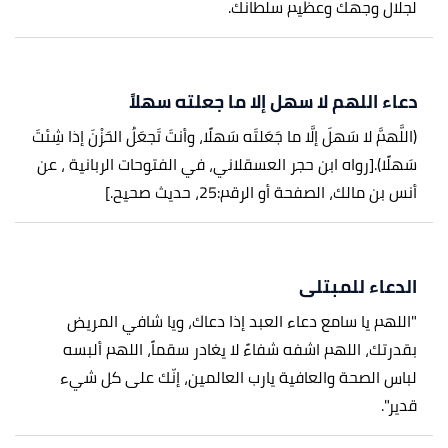
لجلال وجهك وعظيم سلطانك.
دعاء اللهم لا سهل إلا ما جعلته سهلاً
(اللَّهمَّ لا سَهلَ إلَّا ما جَعَلتَه سَهلًا، وأنتَ تَجعَلُ الحَزْنَ إذا شِئتَ
سَهلًا).
[رواه ابن حجر العسقلاني، في الفتوحات الربانية ، عن
أنس بن مالك، الصفحة أو الرقم:25، حديث صحيح.]
الدعاء للمبتلى
"اللهم يا سامع دعاء العبد إذا دعاك، ويا شافي المريض
بقدرتك، اللهم اشفه شفاءً لا يغادر سقماً، اللهم ألبسه
لباس الصحة والعافية يارب العالمين، إنّك على كل شيء
قدير".