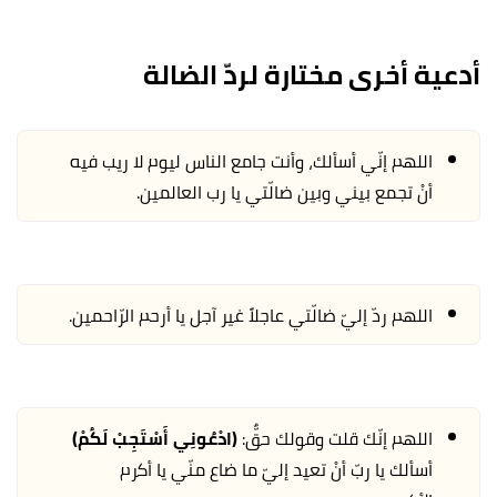
أدعية أخرى مختارة لردّ الضالة
اللهم إنّي أسألك، وأنت جامع الناس ليوم لا ريب فيه
أنْ تجمع بيني وبين ضالّتي يا رب العالمين.
اللهم ردّ إليّ ضالّتي عاجلاً غير آجل يا أرحم الرّاحمين.
اللهم إنّك قلت وقولك حقٌّ:
(ادْعُونِي أَسْتَجِبْ لَكُمْ)
أسألك يا ربّ أنْ تعيد إليّ ما ضاع منّي يا أكرم