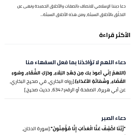
دعا ديننا الإسلامي للاتصاف بالصفات والأخلاق الحميدة ونهى عن
التخلّق بالأخلاق السيئة، ومن هذه الأخلاق السيئة...
الأكثر قراءة
دعاء اللهم لا تؤاخذنا بما فعل السفهاء منا
(اللهمّ إنّي أعوذ بك مِن جَهْدِ البَلَاءِ، ودَرَكِ الشَّقَاءِ، وسُوءِ
القَضَاءِ، وشَمَاتَةِ الأعْدَاءِ)
.
[رواه البخاري، في صحيح البخاري،
عن أبي هريرة، الصفحة أو الرقم:6347، حديث صحيح.]
دعاء الصبر
"رَّبَّنَا اكْشِفْ عَنَّا الْعَذَابَ إِنَّا مُؤْمِنُونَ"
.
[سورة الدخان،