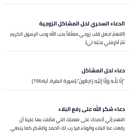
الدعاء السحري لحل المشاكل الزوجية
(اللهمّ اجعل قلب زوجي معلّقاً بحب الله وحب الرسول الكريم
ثمّ أكرمني بحبّه لي).
دعاء لحل المشاكل
"إِنَّا لِلَّـهِ وَإِنَّا إِلَيْهِ رَاجِعُونَ"
.
[سورة البقرة، آية:156]
دعاء شكر الله على رفع البلاء
اللهم إنّي أحمدك على نعمتك التي فضّلت بها علينا أن
رفعت عنا البلاء والوباء فيا رب لك الحمد والشكر كما ينبغي