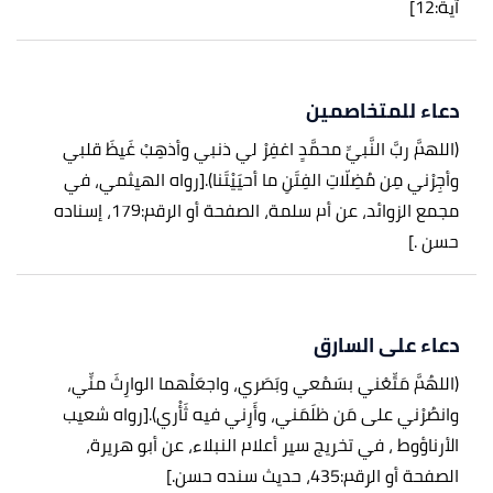
آية:12]
دعاء للمتخاصمين
(اللهمَّ ربَّ النَّبيِّ محمَّدٍ اغفِرْ لي ذنبي وأذهِبْ غَيظَ قلبي
وأجِرْني مِن مُضِلّاتِ الفِتَنِ ما أحيَيْتَنا).
[رواه الهيثمي، في
مجمع الزوائد، عن أم سلمة، الصفحة أو الرقم:179، إسناده
حسن .]
دعاء على السارق
(اللهُمَّ مَتِّعْني بسَمْعي وبَصَري، واجعَلْهما الوارِثَ منِّي،
وانصُرْني على مَن ظلَمَني، وأَرِني فيه ثَأْري).
[رواه شعيب
الأرناؤوط ، في تخريج سير أعلام النبلاء، عن أبو هريرة،
الصفحة أو الرقم:435، حديث سنده حسن.]