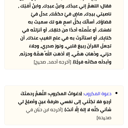
فقال: اللهمَّ إني عبدُك، وابنُ عبدِك، وابنُ أَمَتِك ،
ناصيتي بيدِك، ماضٍ فيَّ حكمُك، عدلٌ فيَّ
قضاؤك، أسألُك بكلِّ اسمٍ هو لك سميتَ به
نفسَك، أو علَّمتَه أحدًا من خلقِك، أو أنزلتَه في
كتابِك، أو استأثرتَ به في علمِ الغيبِ عندَك، أن
تجعلَ القرآنَ ربيعَ قلبي، ونورَ صدري، وجلاءَ
حزني، وذَهابَ همِّي، إلا أذهبَ اللهُ همَّهُ وحزنَه،
وأبدلَه مكانَه فرجًا)
. [أخرجه أحمد، صحيح]
دعوة المكروب
:
(دعَواتُ المكروبِ: اللَّهمَّ رحمتَكَ
أرجو فلا تكِلْني إلى نفسي طرفةَ عينٍ وأصلِحْ لي
شأني كلَّه لا إلهَ إلَّا أنتَ)
. [أخرجه ابن حبّان في
صحيحه]