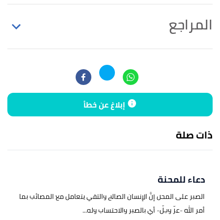
المراجع
أ
ب
^
فريق الموقع (25/5/2023)،
"هل صح دعاء في رد
الضالة أو الصلاة لأجل ردها؟"
،
الإسلام سؤال وجواب
،
اطّلع عليه بتاريخ 26/6/2023. بتصرّف.
إبلاغ عن خطأ
↑
أبو بكر البيهقي (2009)،
الدعوات الكبير
(الطبعة 1)،
الكويت:غراس للنشر والتوزيع، صفحة 188، جزء 2.
ذات صلة
دعاء للمحنة
الصبر على المحن إنَّ الإنسان الصالح والتقي يتعامل مع المصائب بما
أمر الله -عزّ وجلّ- أي بالصبر والاحتساب وله...