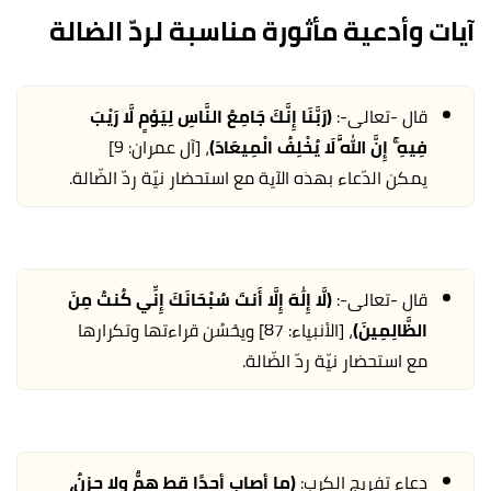
آيات وأدعية مأثورة مناسبة لردّ الضالة
قال -تعالى-:
(رَبَّنَا إِنَّكَ جَامِعُ النَّاسِ لِيَوْمٍ لَّا رَيْبَ
فِيهِ ۚ إِنَّ اللَّهَ لَا يُخْلِفُ الْمِيعَادَ)
، [آل عمران: 9]
يمكن الدّعاء بهذه الآية مع استحضار نيّة ردّ الضّالة.
قال -تعالى-:
(لَّا إِلَٰهَ إِلَّا أَنتَ سُبْحَانَكَ إِنِّي كُنتُ مِنَ
الظَّالِمِينَ)
، [الأنبياء: 87] ويحْسُن قراءتها وتكرارها
مع استحضار نيّة ردّ الضّالة.
دعاء تفريج الكرب:
(ما أصاب أحدًا قط همٌّ ولا حزنٌ،