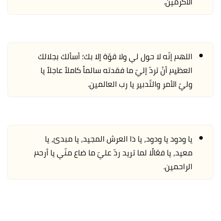
الأكرمين.
اللهم إنّه لا حول لي ولا قوّة إلا بك؛ أسألك بجلالك
العظيم أنْ تردّ إليّ ما فقدته سالماً كاملاً عاجلاً يا
وليّ الأمر والتّدبير يا رب العالمين.
يا ودود يا ودود، يا ذا العرش المجيد، يا مبدئ، يا
معيد، يا فعّالًا لما تريد ردّ عليّ ما ضاع منّي يا أرحم
الراحمين.