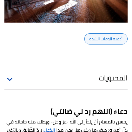
أدعية لأوقات الشدة
المحتويات
دعاء (اللهم رد لي ضالتي)
يحسن بالمسلم أنْ يلجأ إلى الله -عز وجل- ويطلب منه حاجاته في
كلّ أموره؛ صغيرها وكبيرها، ومن هذا
الدّعاء
بردّ الضّالة، وبالرّغم