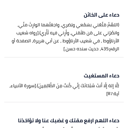
دعاء على الخائن
(اللهُمَّ مَتِّعْني بسَمْعي وبَصَري، واجعَلْهما الوارِثَ منِّي،
وانصُرْني على مَن ظلَمَني، وأَرِني فيه ثَأْري).
[رواه شعيب
الأرناؤوط ، في شعيب الأرناؤوط ، عن أبي هريرة، الصفحة أو
الرقم:435، حديث سنده حسن.]
دعاء المستغيث
{لَّا إِلهَ إِلَّا أَنتَ سُبْحَانَكَ إِنِّي كُنتُ مِنَ الظَّالِمِينَ}.
[سورة الأنبياء،
آية:87]
دعاء اللهم ارفع مقتك و غضبك عنا ولا تؤاخذنا