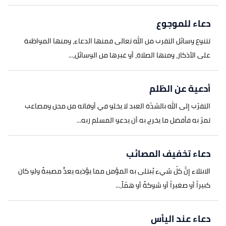
دعاء للموجوع
تتنوع وسائل التقرب من الله تعالى فمنها الدعاء، ومنها المواظبة
على الأذكار، ومنها الصلاة، أو غيرها من الوسائل،...
أدعية عن الظلم
التقرّب إلى الله بالشدّة العبد لا يخلو في أوقاته من محن ومصاعب
تمرّ به فأفضل ما يخرج به أن يدعو المسلم ربه...
دعاء تخفيف المصائب
الابتلاء إنَّ كلّ شيء يُبتلى به المؤمن مما يؤذيه يعدُّ مصيبةً ولو كان
كبيراّ أو صغيراّ أو شوكةً أو همّاً،...
دعاء عند اليأس