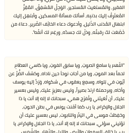
الفقير، والمُستغيث المُستجير، الوَجِلُ المُشفِقُ، المُقِرُّ
المُعتَرِفُ إليك بذنبِه، أسألك مسألةَ المسكين، وأبتهِل إليك
ابتهال المُذنب الذّليل، وأدعوك دعاء الخائِف الضّرير، دعاءَ من
خَضَعَت لكَ رقبتُه، وذلّ لك جسدُه، ورغِم لك أنفُه".
"اللّهم يا سامعَ الصوتِ، ويا سابق الفوتِ، ويا كاسيَ العظامِ
لحماً بعد الموتِ، ويا من أجابَ نوحاَ حين ناداه، وكشفَ الضُّرَّ عن
أيّوبَ في بَلواه، وسمِع يعقوب في شكواه، وَرَدَّ إليه يوسف
وأخاه، وبرحمتة ارتدَ بصيراً، وليس بعزيزٍ عليك، وليس بعسير
عليك، أن تُغيثني وتُفرّج همي، سبحانك لا إله إلا أنت يا ذا
الجلال والإكرام، يا رب كما أمّنت يونس في بطن الحوتِ،
وحَفِظتَ موسى في اليَمِّ والتابوت، ليس بعسيرٍ عليك أن
تؤتيني سؤلي، سبحانك لا إله إلا أنت، يا ذا الجلال والإكرام، يا
رب، يا خالق السموات والأرضِ، والليل والنّهار، والشّمس