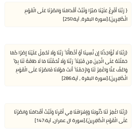
{ رَبَّنَا أَفْرِغْ عَلَيْنَا صَبْرًا وَثَبِّتْ أَقْدَامَنَا وَانصُرْنَا عَلَى الْقَوْمِ
الْكَافِرِينَ}.
[سورة البقرة، آية:250]
{رَبَّنَا لَا تُؤَاخِذْنَا إِن نَّسِينَا أَوْ أَخْطَأْنَا ۚ رَبَّنَا وَلَا تَحْمِلْ عَلَيْنَا إِصْرًا كَمَا
حَمَلْتَهُ عَلَى الَّذِينَ مِن قَبْلِنَا ۚ رَبَّنَا وَلَا تُحَمِّلْنَا مَا لَا طَاقَةَ لَنَا بِهِ ۖ
وَاعْفُ عَنَّا وَاغْفِرْ لَنَا وَارْحَمْنَا ۚ أَنتَ مَوْلَانَا فَانصُرْنَا عَلَى الْقَوْمِ
الْكَافِرِينَ}.
[سورة البقرة ، آية:286]
{رَبَّنَا اغْفِرْ لَنَا ذُنُوبَنَا وَإِسْرَافَنَا فِي أَمْرِنَا وَثَبِّتْ أَقْدَامَنَا وَانصُرْنَا
عَلَى الْقَوْمِ الْكَافِرِينَ}.
[سورة ال عمران، آية:147]