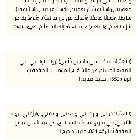
والعزيمةَ على الرُّشدِ، وأسألُك موجِباتِ رحمتِك، وعزائمَ
مغفرتِك، وأسألُك شُكرَ نعمتِك، وحُسنَ عبادتِك، وأسألُك قلبًا
سليمًا، ولسانًا صادقًا، وأسألُك من خيرِ ما تعلَمُ، وأعوذُ بك من
شرِّ ما تعلَمُ، وأستغفرُك لما تعلَمُ؛ إنَّك أنت علَّامُ الغيوب).
[24]
(اللَّهمَّ أحسَنتَ خَلقي فأحسِن خُلُقي).
[رواه الوادعي، في
الصحيح المسند، عن عائشة أم المؤمنين، الصفحة أو
الرقم:1559، حديث صحيح.]
(اللَّهمَّ اغفِر لي، وارحَمني، واهدِني، وعافِني، وارزُقْني).
[رواه
الألباني، في تخريج مشكاة المصابيح، عن عبدالله بن عباس،
الصفحة أو الرقم:861، حديث صحيح.]