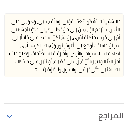
"اللهُمَّ إِلَيْكَ أَشْكُو ضَعْفَ قُوَّتِي، وَقِلَّةَ حِيلَتِي، وَهَوَانِي عَلَى
النَّاسِ، يا أَرْحَمَ الرَّاحِمِينَ إِلَى مَنْ تَكِلُنِي؟ إِلَى عَدُوٍّ يَتَجَهَّمُنِي،
أَمْ إِلَى قَرِيبٍ مَلَّكْتَهُ أَمْرِي، إِنْ لَمْ تَكُنْ ساخطا عَلَيَّ فَلَا أُبَالِي،
غير أنَّ عَافِيَتَكَ أَوْسَعُ لِي، أَعُوذُ بِنُورِ وَجْهِكَ الكريم الَّذِي
أضاءت له السموات والأرض، وأَشْرَقَتْ لَهُ الظُّلُمَاتُ، وَصَلَحَ عَلَيْهِ
أَمَرُ الدُّنْيَا وَالْآخِرَةِ أَنْ تُحِلَّ علي غَضَبَكَ، أَوْ تُنْزِلَ عَلَيَّ سَخَطَكَ،
لَكَ الْعُتْبَى حَتَّى تَرْضَى، ولا حول ولَا قُوَّةَ إِلَّا بِكَ".
المراجع