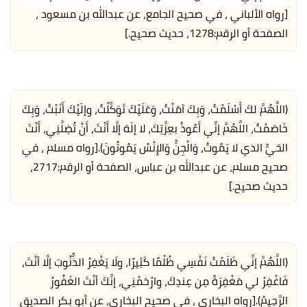
[رواه الألباني ، في صحيح الجامع، عن عبدالله بن مسعود ،
الصفحة أو الرقم:1278، حديث صحيح.]
(اللَّهُمَّ لكَ أَسْلَمْتُ، وَبِكَ آمَنْتُ، وَعَلَيْكَ تَوَكَّلْتُ، وإلَيْكَ أَنَبْتُ، وَبِكَ
خَاصَمْتُ، اللَّهُمَّ إنِّي أَعُوذُ بعِزَّتِكَ، لا إلَهَ إلَّا أَنْتَ، أَنْ تُضِلَّنِي، أَنْتَ
الحَيُّ الذي لا يَمُوتُ، وَالْجِنُّ وَالإِنْسُ يَمُوتُونَ).
[رواه مسلم ، في
صحيح مسلم، عن عبدالله بن عباس، الصفحة أو الرقم:2717،
حديث صحيح.]
(اللَّهُمَّ إنِّي ظَلَمْتُ نَفْسِي ظُلْمًا كَثِيرًا، ولَا يَغْفِرُ الذُّنُوبَ إلَّا أنْتَ،
فَاغْفِرْ لي مَغْفِرَةً مِن عِندِكَ، وارْحَمْنِي، إنَّكَ أنْتَ الغَفُورُ
الرَّحِيمُ).
[رواه البخاري ، في صحيح البخاري، عن أبو بكر الصديق