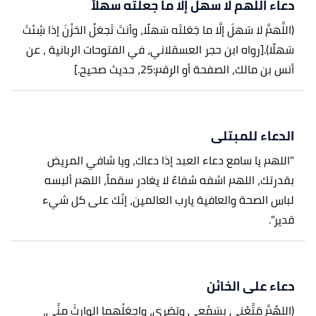
دعاء اللهم لا سهل إلا ما جعلته سهلاً
(اللَّهمَّ لا سَهلَ إلَّا ما جَعَلتَه سَهلًا، وأنتَ تَجعَلُ الحَزْنَ إذا شِئتَ
سَهلًا).
[رواه ابن حجر العسقلاني، في الفتوحات الربانية ، عن
أنس بن مالك، الصفحة أو الرقم:25، حديث صحيح.]
الدعاء للمبتلى
"اللهم يا سامع دعاء العبد إذا دعاك، ويا شافي المريض
بقدرتك، اللهم اشفه شفاءً لا يغادر سقماً، اللهم ألبسه
لباس الصحة والعافية يارب العالمين، إنّك على كل شيء
قدير".
دعاء على الخائن
(اللهُمَّ مَتِّعْني بسَمْعي وبَصَري، واجعَلْهما الوارِثَ منِّي،