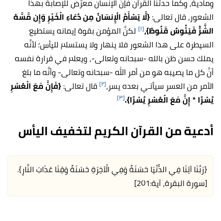
ومادية،
وكما حدثنا القرآن فإنَّ الإنسان معرّض للإصابة بهذا
الشعور، قال تعالى:
{
لَّا يَسْأَمُ الْإِنسَانُ مِن دُعَاءِ الْخَيْرِ وَإِن مَّسَّهُ
[١]
الشَّرُّ فَيَئُوسٌ قَنُوطٌ}،
لكنَّ المؤمن بقوة إيمانه يستطيع
السيطرة على هذا الشعور فلا ينهار ولا يستسلم لليأس؛ لأنَّه
يملك حسن ظن بالله -سبحانه وتعالى-، ويعلم في قرارة نفسه
أنَّ كل ما يصيبه هو من أمر الله -سبحانه وتعالى- وأنَّه ما بلغ
[٢]
الأمر من العسر سيأتـي بعده يسر،
قال تعالى:
{
فَإِنَّ مَعَ الْعُسْرِ
[٣]
يُسْرًا * إِنَّ مَعَ الْعُسْرِ يُسْرًا}.
أدعية من القرآن الكريم لتخفيف اليأس
{رَبَّنَا آتِنَا فِي الدُّنْيَا حَسَنَةً وَفِي الْآخِرَةِ حَسَنَةً وَقِنَا عَذَابَ النَّارِ}.
[سورة البقرة، آية:201]