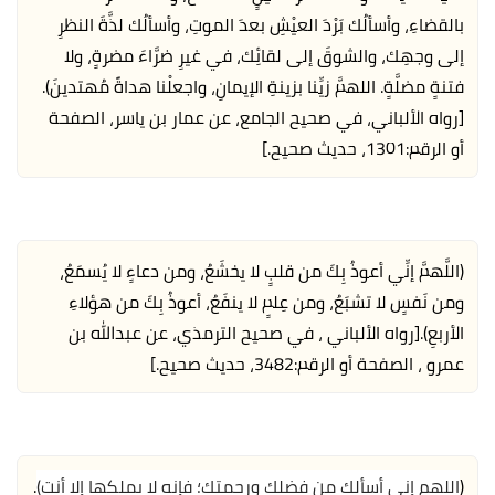
بالقضاءِ، وأسألُك بَرْدَ العيْشِ بعدَ الموتِ، وأسألُك لذَّةَ النظرِ
إلى وجهِك، والشوقَ إلى لقائِك، في غيرِ ضرَّاءَ مضرةٍ، ولا
فتنةٍ مضلَّةٍ. اللهمَّ زيِّنا بزينةِ الإيمانِ، واجعلْنا هداةً مُهتدينَ).
[رواه الألباني، في صحيح الجامع، عن عمار بن ياسر، الصفحة
أو الرقم:1301، حديث صحيح.]
(اللَّهمَّ إنِّي أعوذُ بِكَ من قلبٍ لا يخشَعُ، ومن دعاءٍ لا يُسمَعُ،
ومن نَفسٍ لا تشبَعُ، ومن عِلمٍ لا ينفَعُ، أعوذُ بِكَ من هؤلاءِ
الأربعِ).
[رواه الألباني ، في صحيح الترمذي، عن عبدالله بن
عمرو ، الصفحة أو الرقم:3482، حديث صحيح.]
(
اللهم إني أسألك من فضلك ورحمتك؛ فإنه لا يملكها إلا أنت)
.