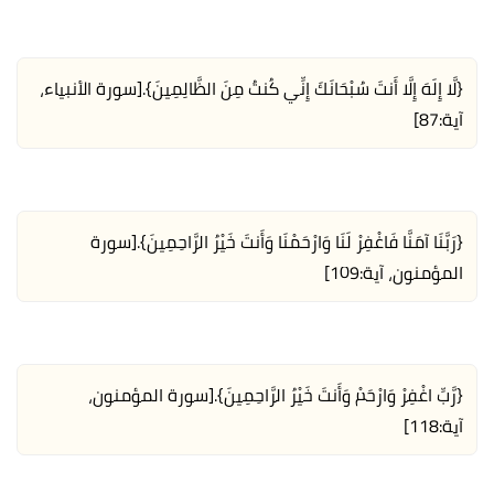
{لَّا إِلَهَ إِلَّا أَنتَ سُبْحَانَكَ إِنِّي كُنتُ مِنَ الظَّالِمِينَ}.
[سورة الأنبياء،
آية:87]
{رَبَّنَا آمَنَّا فَاغْفِرْ لَنَا وَارْحَمْنَا وَأَنتَ خَيْرُ الرَّاحِمِينَ}.
[سورة
المؤمنون، آية:109]
{رَّبِّ اغْفِرْ وَارْحَمْ وَأَنتَ خَيْرُ الرَّاحِمِينَ}.
[سورة المؤمنون،
آية:118]