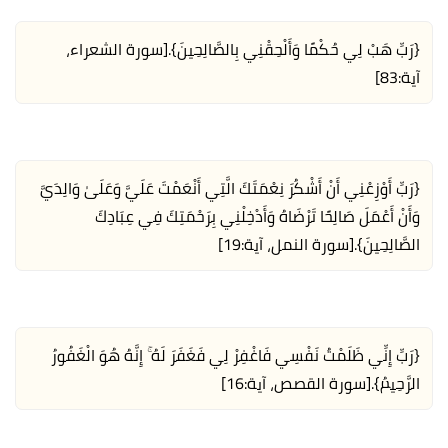
{رَبِّ هَبْ لِي حُكْمًا وَأَلْحِقْنِي بِالصَّالِحِينَ}.
[سورة الشعراء،
آية:83]
{رَبِّ أَوْزِعْنِي أَنْ أَشْكُرَ نِعْمَتَكَ الَّتِي أَنْعَمْتَ عَلَيَّ وَعَلَىٰ وَالِدَيَّ
وَأَنْ أَعْمَلَ صَالِحًا تَرْضَاهُ وَأَدْخِلْنِي بِرَحْمَتِكَ فِي عِبَادِكَ
الصَّالِحِينَ}.
[سورة النمل، آية:19]
{رَبِّ إِنِّي ظَلَمْتُ نَفْسِي فَاغْفِرْ لِي فَغَفَرَ لَهُ ۚ إِنَّهُ هُوَ الْغَفُورُ
الرَّحِيمُ}.
[سورة القصص، آية:16]