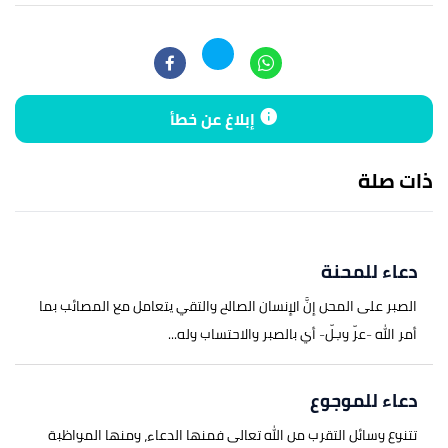
↑
سورة فصلت، آية:49
↑
عبدالعزيز كحيل (6/12/2011)،
"المؤمنون بين اليأس
والأمل"
،
الألوكة
، اطّلع عليه بتاريخ 6/2/2021.
إبلاغ عن خطأ
↑
سورة الشرح، آية:5 6
ذات صلة
دعاء للمحنة
الصبر على المحن إنَّ الإنسان الصالح والتقي يتعامل مع المصائب بما
أمر الله -عزّ وجلّ- أي بالصبر والاحتساب وله...
دعاء للموجوع
تتنوع وسائل التقرب من الله تعالى فمنها الدعاء، ومنها المواظبة