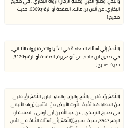
والبُخْلِ، وضَلَعِ الدَّيْنِ، وغَلَبَةِ الرِّجالِ).
[رواه البخاري ، في صحيح
البخاري، عن أنس بن مالك، الصفحة أو الرقم:6369، حديث
صحيح.]
(اللَّهمَّ إنِّي أسألُك المعافاةَ في الدُّنيا والآخرةِ).
[رواه الألباني،
في صحيح ابن ماجه، عن أبو هريرة، الصفحة أو الرقم:3120،
حديث صحيح.]
(اللَّهمَّ برِّد قَلبي بالثَّلجِ والبرَدِ، والماءِ الباردِ، اللَّهمَّ نقِّ قلبي
منَ الخطايا كما نَقَّيتَ الثَّوبَ الأبيضَ منَ الدَّنَسِ).
[رواه الألباني،
في صحيح الترمذي ، عن عبدالله بن أبي أوفى ، الصفحة أو
الرقم:3547، حديث صحيح.]
(اللَّهمَّ إنِّي أسألُك الثَّباتَ في الأمر،