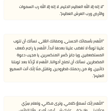
"لا إله إلا الله العظيم الحليم، لا إله إلا الله رب السموات
والأرض ورب العرش العظيم".
"اللّهم بأسمائك الحسنى، وصفاتك العُلى، نسألك أن تتوب
علينا توبةً لا تغضب علينا بعدها أبداً، اللّهم يا راحِم ضَعف
المستضعفين، ويا جابرَ كَسر المنكسرين، يا مجيب دعوة
المضطرين، نسألك أن تصلح أحوالنا، اللّهم لا تَرُدَّنا بعد توبتنا
خائبين، ولا من رحمتك مَطرودين، وتقبّل منّا إنّك أنت السميع
العليم".
"اللّهم إنّك تَسمعُ كلامي، وترى مكاني، وتعلم سِرِّي
وعلَانِيتي، ولا يخفى عليك شيءٌ من أمري، وأنا البائس