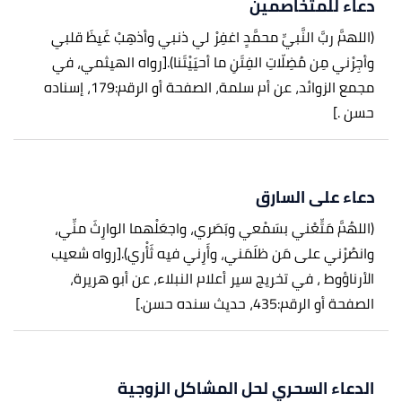
دعاء للمتخاصمين
(اللهمَّ ربَّ النَّبيِّ محمَّدٍ اغفِرْ لي ذنبي وأذهِبْ غَيظَ قلبي
وأجِرْني مِن مُضِلّاتِ الفِتَنِ ما أحيَيْتَنا).
[رواه الهيثمي، في
مجمع الزوائد، عن أم سلمة، الصفحة أو الرقم:179، إسناده
حسن .]
دعاء على السارق
(اللهُمَّ مَتِّعْني بسَمْعي وبَصَري، واجعَلْهما الوارِثَ منِّي،
وانصُرْني على مَن ظلَمَني، وأَرِني فيه ثَأْري).
[رواه شعيب
الأرناؤوط ، في تخريج سير أعلام النبلاء، عن أبو هريرة،
الصفحة أو الرقم:435، حديث سنده حسن.]
الدعاء السحري لحل المشاكل الزوجية