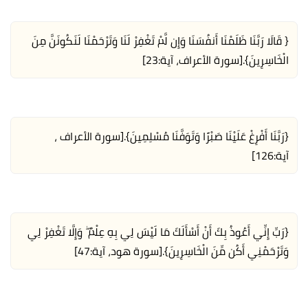
{ قَالَا رَبَّنَا ظَلَمْنَا أَنفُسَنَا وَإِن لَّمْ تَغْفِرْ لَنَا وَتَرْحَمْنَا لَنَكُونَنَّ مِنَ
الْخَاسِرِينَ}.
[سورة الأعراف، آية:23]
{رَبَّنَا أَفْرِغْ عَلَيْنَا صَبْرًا وَتَوَفَّنَا مُسْلِمِينَ}.
[سورة الأعراف ،
آية:126]
{رَبِّ إِنِّي أَعُوذُ بِكَ أَنْ أَسْأَلَكَ مَا لَيْسَ لِي بِهِ عِلْمٌ ۖ وَإِلَّا تَغْفِرْ لِي
وَتَرْحَمْنِي أَكُن مِّنَ الْخَاسِرِينَ}.
[سورة هود، آية:47]