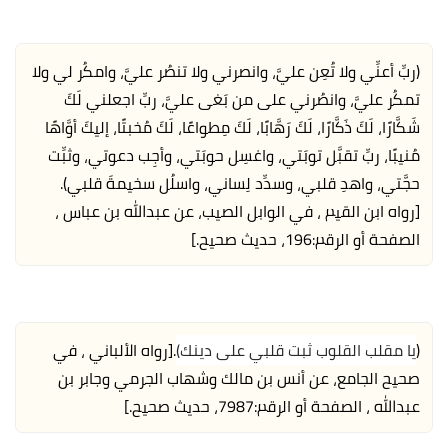
(ربِّ أعنِّي ولا تُعِن عليَّ، وانصرني ولا تنصُر عليَّ، وامكُر لي ولا
تمكُر عليَّ، وانصُرني على من بَغى عليَّ، ربِّ اجعلني لَكَ
شَكَّارًا، لَكَ ذَكَّارًا، لَكَ رَهَّابًا، لَكَ مِطواعًا، لَكَ مُخبتًا، إليكَ أوَّاهًا
مُنيبًا، ربِّ تقبَّل توبَتي، واغسِل حوبَتي، وأجِب دعوتي، وثبِّت
حجَّتي، واهدِ قلبي، وسدِّد لِساني، واسلُل سخيمةَ قلبي).
[رواه ابن القيم ، في الوابل الصيب، عن عبدالله بن عباس ،
الصفحة أو الرقم:196، حديث صحيح.]
(
يا مقلب القلوب ثبت قلبي على دينك)
.
[رواه الألباني ، في
صحيح الجامع، عن أنس بن مالك وشهاب الجرمي وجابر بن
عبدالله ، الصفحة أو الرقم:7987، حديث صحيح.]