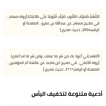
(اللَّهُمَّ مُصَرِّفَ القُلُوبِ صَرِّفْ قُلُوبَنَا علَى طَاعَتِكَ).
[رواه مسلم ،
في صحيح مسلم، عن عبدالله بن عمرو ، الصفحة أو
الرقم:2654، حديث صحيح.]
(اللهم إني أعوذ بك من شر ما عملت، ومن شر ما لم أعمل).
[رواه الألباني ، في صحيح ابن ماجه، عن عائشة أم المؤمنين ،
الصفحة أو الرقم:3111، حديث صحيح.]
أدعية متنوعة لتخفيف اليأس