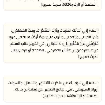
، الصفحة أو الرقم:6326، حديث صحيح.]
(اللهم إني أسألُكَ الطيباتِ وتَرْكَ المُنْكَرَاتِ، وحُبَّ المَسَاكِينِ،
وأن تَغْفِرَ لي وتَرْحَمَنِي وتَتُوبَ عَلَيَّ، وإذا أَرَدْتَ فتنةً في قومٍ
فَتَوَفَّنِي غيرَ مَفْتُونٍ).
[رواه الألباني ، في تخريج كتاب السنة،
عن عبدالرحمن بن عائش الحضرمي ، الصفحة أو الرقم:388،
حديث صحيح.]
(اللهم إني أعوذ بك من منكرات الأخلاق، والأعمال، والأهواء).
[رواه السيوطي ، في الجامع الصغير، عن قطبة بن مالك ،
الصفحة أو الرقم:1466، حديث صحيح.]