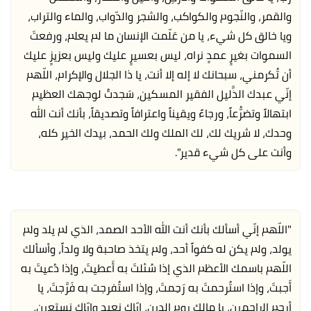
والقمر، والنّجوم والكواكب، والشجر والدّواب، والماء والتراب،
ويا خالق كل شيء، يا من عَلّمت الإنسان ما لم يعلم، ورفعتَ
السموات بغيرٍ عمدٍ نراه، ليس بعسيرٍ عليك وليس بعزيزٍ عليك
أن تُكرمني، سبحانك لا إله إلا أنت، يا ذا الجلال والإكرام، اللّهم
إنّي عبدك الذَّليل الفقير المسكين، سَجدتُ لوجهك العظيم
ابتهالاً وتضرُّعاً، ورجاءً ويقيناً واعترافاً وتصديقاً، بأنك أنت الله
وحدك، لا شريك لك، لك الملك ولك الحمد، بيدك الخير كله،
وأنت على كل شيء قدير".
"اللّهم إنّي أسألك بأنك أنت الله الأحد الصمد، الذي لم يلد ولم
يولد، ولم يكن له كفواً أحد، ولم يتخذ صاحبة ولا ولداً، وأسألك
اللّهم باسمك الأعظم الذي إذا سُئلتَ به أَعطيتَ، وإذا دُعيتَ به
أَجبتَ، وإذا استُرحمتَ به رَحِمتَ، وإذا استُفرجت به فَرَّجتَ، يا
أرحم الراحمين، يا مالك يوم الدين، إيّاك نعبد وإيّاك نستعين،