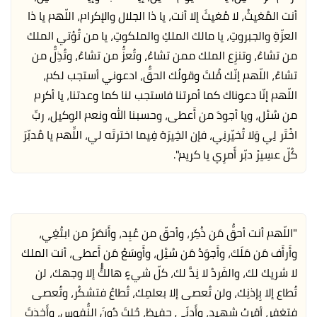
أنت المُغيثُ، لا مُغيثَ إلا أنت، يا ذا الجلال والإكرام، اللّهم يا ذا
العزّةِ والجبروتِ، يا مالك الملكِ والملكوتِ، يا من تُؤتي الملك
من تشاءُ، وتنزِع الملك ممن تشاءُ، وتُعزُّ من تشاءُ، وتُذِلُّ من
تشاءُ، اللّهم إنّك قُلتَ وقولُك الحقُّ، ادعوني أستجب لكم،
اللّهم إنّا دعوناك كما أمرتنا فاستجب لنا كما وعدتنا، يا أكرم
من سُئل، ويا أجودَ من أَعطى، وحسبنا الله ونعم الوكيل، ربِّ
اخْتَر لِي وَلا تُخيّرنِي، فإن الخِيرَة فِيما اخترتَه لي، اللِّهم يا مُدبّرَ
كُلّ عسِيرْ دبّر أَمرِي يا كريم".
"اللّهم أنت أحقُّ مَن ذُكِر، وأحقّ من عُبِد، وأَنصَرُ من ابتُغِي،
وأَرأَف مَن مَلَك، وأَجوَدُ مَن سُئِل، وأَوسَعُ مَن أَعطى، أنت الملك
لا شريك لك، والفَردُ لا نِدَّ لك، كلّ شيءٍ هالكٌُُ إلا وجهك، لن
تُطاع إلا بِإذنِك، ولن تُعصى إلا بعلمِك، تُطاعُ فتشكُر، وتُعصى
فتغفِر، أقربُ شهيد، وأَدنَى حفِيظ، حُلتَ دُونَ النُّفوس، وأَخذتَ