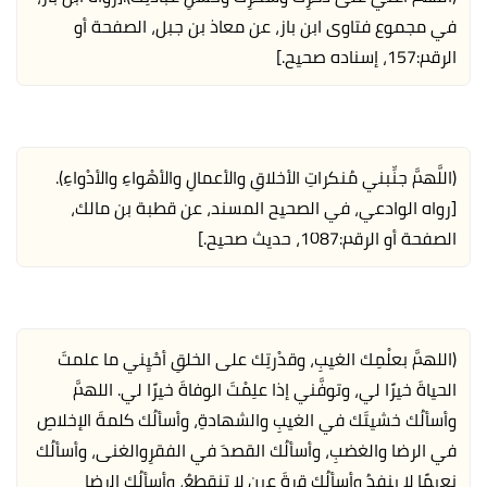
في مجموع فتاوى ابن باز، عن معاذ بن جبل، الصفحة أو
الرقم:157، إسناده صحيح.]
(اللَّهمَّ جنِّبني مُنكراتِ الأخلاقِ والأعمالِ والأهْواءِ والأدْواءِ).
[رواه الوادعي، في الصحيح المسند، عن قطبة بن مالك،
الصفحة أو الرقم:1087، حديث صحيح.]
(اللهمَّ بعلْمِك الغيبِ، وقدْرتِك على الخلقِ أحْيِني ما علمتَ
الحياةَ خيرًا لي، وتوفَّني إذا علِمْتَ الوفاةَ خيرًا لي. اللهمَّ
وأسألُك خشيتَك في الغيبِ والشهادةِ، وأسألُك كلمةَ الإخلاصِ
في الرضا والغضبِ، وأسألُك القصدَ في الفقرِوالغنى، وأسألُك
نعيمًا لا ينفدُ وأسألُك قرةَ عينٍ لا تنقطعُ، وأسألُك الرضا