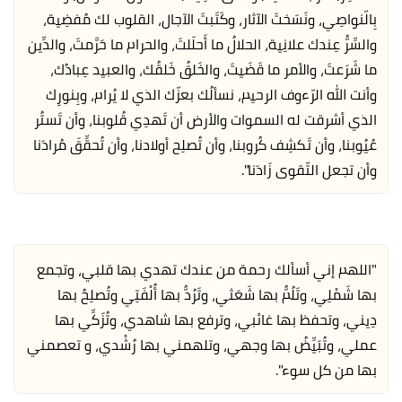
بِالّنواصِي، ونَسَختَ الآثار، وكَتَبتَ الآجال، القلوب لك مُفضِية،
والسِّرُّ عِندك علانِية، الحلالُ ما أَحلَلتَ، والحرام ما حَرَّمتَ، والدِّين
ما شَرَعتَ، والأمر ما قَضَيتَ، والخَلقُ خَلقُك، والعبيد عِبادُك،
وأنت الله الرّءوف الرحيم، نسألُك بعزّك الذي لا يُرام، وبِنورِك
الذي أشرقت له السموات والأرض أن تَهدِي قُلوبنا، وأن تَستُر
عُيُوبنا، وأن تَكشِف كُروبنا، وأن تُصلِح أولادنا، وأن تُحقِّقَ مُرادَنا
وأن تجعل التّقوى زَادَنا".
"اللهم إني أسألك رحمة من عندك تهدي بها قلبي، وتجمع
بها شَمْلِي، وتَلُمُّ بها شَعَثي، وتَرُدُّ بها أُلْفَتِي وتُصلِحُ بها
دِيني، وتحفظ بها غائبي، وترفع بها شاهدي، وتُزَكِّي بها
عملي، وتُبَيِّضُ بها وجهي، وتلهمني بها رُشْدي، و تعصمني
بها من كل سوء".