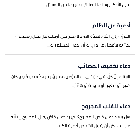
على الأذكار، ومنها الصلاة، أو غيرها من الوسائل،...
أدعية عن الظلم
التقرّب إلى الله بالشدّة العبد لا يخلو في أوقاته من محن ومصاعب
تمرّ به فأفضل ما يخرج به أن يدعو المسلم ربه...
دعاء تخفيف المصائب
الابتلاء إنَّ كلّ شيء يُبتلى به المؤمن مما يؤذيه يعدُّ مصيبةً ولو كان
كبيراّ أو صغيراّ أو شوكةً أو همّاً،...
دعاء للقلب المجروح
هل يوجد دعاء خاص للمجروح؟ لم يرد دعاء خاصّ يقال للمجروح؛ إلاّ أنَّه
من الممكن أن يقول الشخص أدعية الكرب...