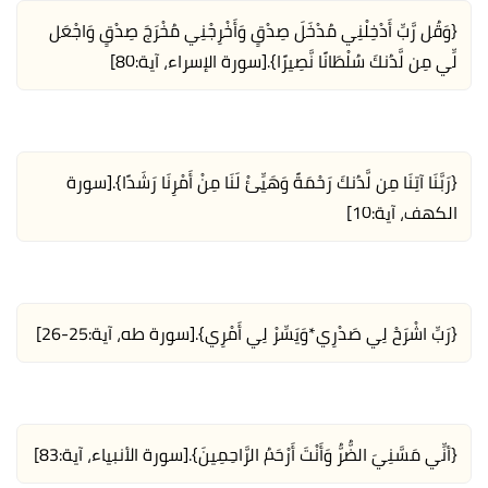
{وَقُل رَّبِّ أَدْخِلْنِي مُدْخَلَ صِدْقٍ وَأَخْرِجْنِي مُخْرَجَ صِدْقٍ وَاجْعَل
لِّي مِن لَّدُنكَ سُلْطَانًا نَّصِيرًا}.
[سورة الإسراء، آية:80]
{رَبَّنَا آتِنَا مِن لَّدُنكَ رَحْمَةً وَهَيِّئْ لَنَا مِنْ أَمْرِنَا رَشَدًا}.
[سورة
الكهف، آية:10]
{رَبِّ اشْرَحْ لِي صَدْرِي*وَيَسِّرْ لِي أَمْرِي}.
[سورة طه، آية:25-26]
{أنِّي مَسَّنِيَ الضُّرُّ وَأَنْتَ أَرْحَمُ الرَّاحِمِينَ}.
[سورة الأنبياء، آية:83]