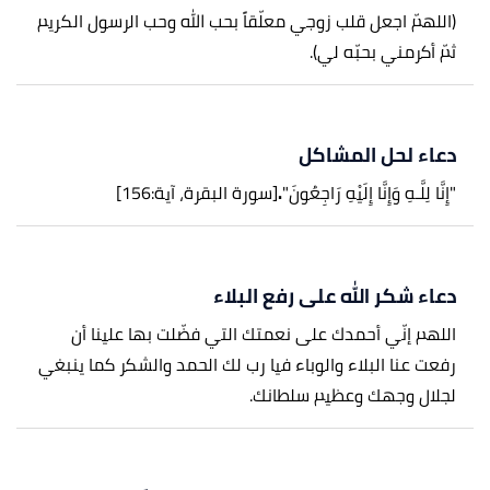
(اللهمّ اجعل قلب زوجي معلّقاً بحب الله وحب الرسول الكريم
ثمّ أكرمني بحبّه لي).
دعاء لحل المشاكل
"إِنَّا لِلَّـهِ وَإِنَّا إِلَيْهِ رَاجِعُونَ"
.
[سورة البقرة، آية:156]
دعاء شكر الله على رفع البلاء
اللهم إنّي أحمدك على نعمتك التي فضّلت بها علينا أن
رفعت عنا البلاء والوباء فيا رب لك الحمد والشكر كما ينبغي
لجلال وجهك وعظيم سلطانك.