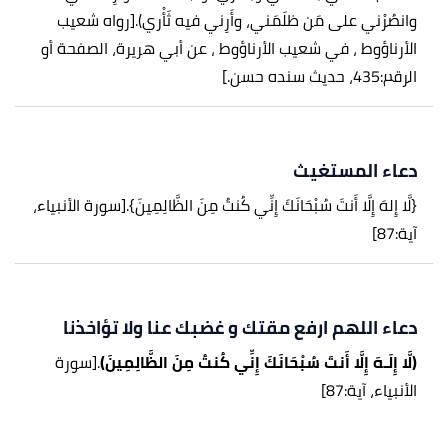
وانصُرْني على مَن ظلَمَني، وأَرِني فيه ثَأْري).
[رواه شعيب
الأرناؤوط ، في شعيب الأرناؤوط ، عن أبي هريرة، الصفحة أو
الرقم:435، حديث سنده حسن.]
دعاء المستغيث
{لَّا إِلهَ إِلَّا أَنتَ سُبْحَانَكَ إِنِّي كُنتُ مِنَ الظَّالِمِينَ}.
[سورة الأنبياء،
آية:87]
دعاء اللهم ارفع مقتك و غضبك عنا ولا تؤاخذنا
(لَّا إِلَـهَ إِلَّا أَنتَ سُبْحَانَكَ إِنِّي كُنتُ مِنَ الظَّالِمِينَ)
.
[سورة
الأنبياء، آية:87]