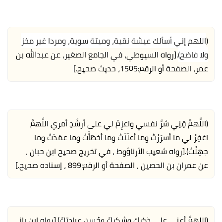
(
اللهم إني أسألك عيشة نقية، وميتة سوية، ومردا غير مخز
ولا فاضح)
.
[رواه السيوطي، في الجامع الصغير، عن عبدالله بن
عمر، الصفحة أو الرقم:1505، حديث صحيح.]
(اللَّهمَّ قِنِي شرَّ نفسي واعزِمْ لي على أرشَدِ أمري اللَّهمَّ
اغفِرْ لي ما أسرَرْتُ وما أعلَنْتُ وما أخطَأْتُ وما عمَدْتُ وما
جهِلْتُ).
[رواه شعيب الأرناؤوط ، في تخريج صحيح ابن حبان ،
عن عمران بن الحصين ، الصفحة أو الرقم:899 ، إسناده صحيح.]
(اللهمَّ أعني على ذكرِك وشكرِكَ وحُسنِ عبادتِكَ).
[رواه ابن باز،