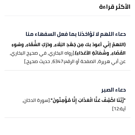
الأكثر قراءة
دعاء اللهم لا تؤاخذنا بما فعل السفهاء منا
(اللهمّ إنّي أعوذ بك مِن جَهْدِ البَلَاءِ، ودَرَكِ الشَّقَاءِ، وسُوءِ
القَضَاءِ، وشَمَاتَةِ الأعْدَاءِ)
.
[رواه البخاري، في صحيح البخاري،
عن أبي هريرة، الصفحة أو الرقم:6347، حديث صحيح.]
دعاء الصبر
"رَّبَّنَا اكْشِفْ عَنَّا الْعَذَابَ إِنَّا مُؤْمِنُونَ"
.
[سورة الدخان،
آية:12]