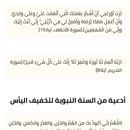
{رَبِّ أَوْزِعْنِي أَنْ أَشْكُرَ نِعْمَتَكَ الَّتِي أَنْعَمْتَ عَلَيَّ وَعَلَىٰ وَالِدَيَّ
وَأَنْ أَعْمَلَ صَالِحًا تَرْضَاهُ وَأَصْلِحْ لِي فِي ذُرِّيَّتِي ۖ إِنِّي تُبْتُ إِلَيْكَ
وَإِنِّي مِنَ الْمُسْلِمِينَ}.
[سورة الأحقاف، آية:15]
{رَبَّنَا أَتْمِمْ لَنَا نُورَنَا وَاغْفِرْ لَنَا ۖ إِنَّكَ عَلَىٰ كُلِّ شَيْءٍ قَدِيرٌ}.
[سورة
التحريم، آية:8]
أدعية من السنة النبوية لتخفيف اليأس
(اللَّهُمَّ إنِّي أعُوذُ بكَ مِنَ الهَمِّ والحَزَنِ، والعَجْزِ والكَسَلِ، والجُبْنِ