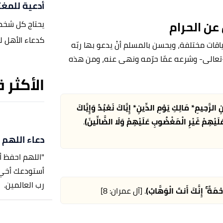
أدعية للمغت
 عن الحرام
يحتاج كل شخص
كدعاء الأهل له
اقات مختلفة، ويحسن بالمسلم أنْ يدعو بها ربّه
له -تعالى- وشرعه عمّا حرّمه ونهى عنه، ومن هذه
الأكثر 
نِ الرَّحِيمِ*‏ مَالِكِ يَوْمِ الدِّينِ*‏ إِيَّاكَ نَعْبُدُ وَإِيَّاكَ
َيْهِمْ غَيْرِ الْمَغْضُوبِ عَلَيْهِمْ وَلَا الضَّالِّينَ)
.
دعاء اللهم 
"اللهم احفظ أ
أستودعك أخي ف
رب العالمين.
َحْمَةً ۚ إِنَّكَ أَنتَ الْوَهَّابُ)
. [آل عمران: 8]