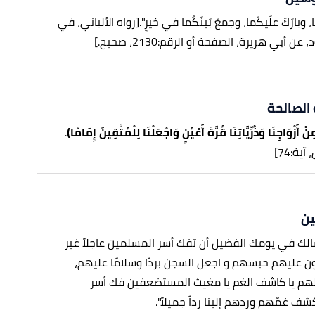
كَما، وبارَكَ علَيكَما، وجمعَ بَينَكُما في خيرٍ".
[رواه الألباني، في
 أبي هريرة، الصفحة أو الرقم:2130، صحيح.]
 الصالحة
نْ أَزْوَاجِنَا وَذُرِّيَّاتِنَا قُرَّةَ أَعْيُنٍ وَاجْعَلْنَا لِلْمُتَّقِينَ إِمَامًا)
.
ية:74]
ين
الك في يومك الفضيل أن تفك أسر المسلمين عاجلاً غير
ن عليهم حبسهم و اجعل السجن بردًا وسلامًا عليهم،
الهم يا كاشف الغم يا مغيث المستضعفين فك أسر
ف غمّهم وردهم إلينا رداً جميلاً".