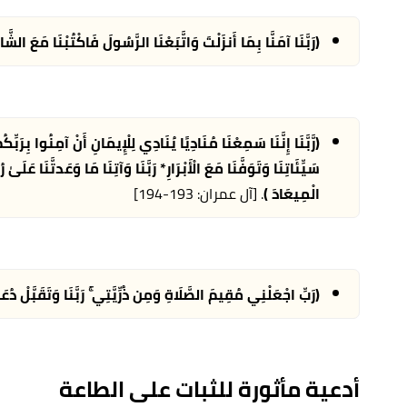
(رَبَّنَا آمَنَّا بِمَا أَنزَلْتَ وَاتَّبَعْنَا الرَّسُولَ فَاكْتُبْنَا مَعَ الشّ
(رَّبَّنَا إِنَّنَا سَمِعْنَا مُنَادِيًا يُنَادِي لِلْإِيمَانِ أَنْ آمِنُوا بِرَبِّكُمْ 
سَيِّئَاتِنَا وَتَوَفَّنَا مَعَ الْأَبْرَارِ* رَبَّنَا وَآتِنَا مَا وَعَدتَّنَا عَلَىٰ 
الْمِيعَادَ )
. [آل عمران: 193-194]
(رَبِّ اجْعَلْنِي مُقِيمَ الصَّلَاةِ وَمِن ذُرِّيَّتِي ۚ رَبَّنَا وَتَقَبَّلْ دُعَا
أدعية مأثورة للثبات على الطاعة