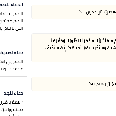
الدعاء للطف
َاهِدِينَ)
. [آل عمران: 53]
اللهم إنه قط
اللهم صحته و
التي لا تنام، ي
فَآمَنَّا ۚ رَبَّنَا فَاغْفِرْ لَنَا ذُنُوبَنَا وَكَفِّرْ عَنَّا
رُسُلِكَ وَلَا تُخْزِنَا يَوْمَ الْقِيَامَةِ ۗ إِنَّكَ لَا تُخْلِفُ
دعاء لصديق
اللهم إني اس
فاحفظها بعينك 
ءِ)
. [إبراهيم: 40]
دعاء للجد
"اللهمَّ يا مُن
صحته ويا مَن ت