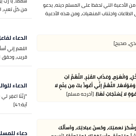
سقماً، يا رب ي
من الأدعية التي تحفظ على المسلم دينه، يدعو
من كلّ تعبٍ، ال
ى الطاعات واجتناب المنهيات، ومن هذه الأدعية
الدعاء لفاعل
مذي، صحيح]
اللهم إني أسأ
قريب، وحقق له 
لِ، وَالْهَرَمِ، وَعَذَابِ القَبْرِ، اللَّهُمَّ آتِ
الدعاء للوال
 وَمَوْلَاهَا، اللَّهُمَّ إنِّي أَعُوذُ بكَ مِن عِلْمٍ لا
ْوَةٍ لا يُسْتَجَابُ لَهَا)
. [أخرجه مسلم]
"رَبَّنَا اغفِر لي 
آية:41]
دِ، وشُكرَ نعمتِك، وحُسنَ عبادتِك، وأسأَلُك
دعاء للمسل
ِّ ما تعلَمُ، وأستغفِرُك لِما تعلَمُ)
. [أخرجه