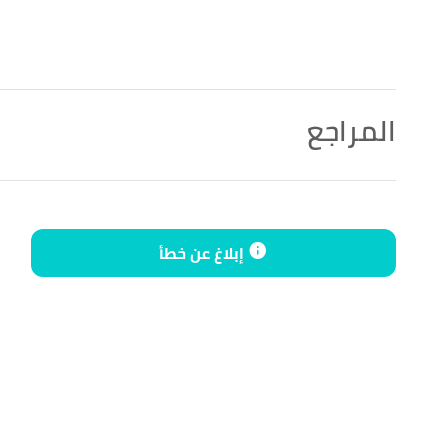
المراجع
↑
رواه الترمذي، في سنن الترمذي، عن علي بن أبي طالب، الصفحة أو الرقم:
إبلاغ عن خطأ