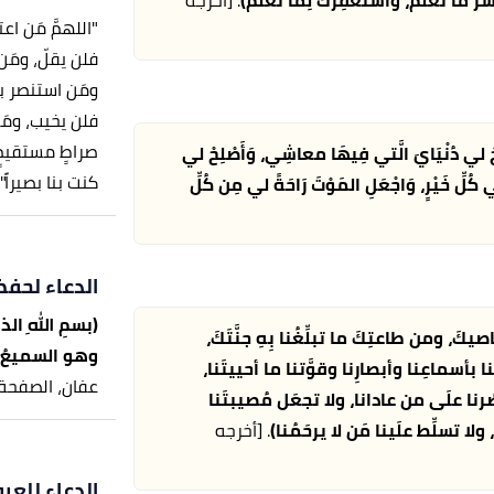
"اللهمَّ مَن ا
فلن يقلّ، ومَ
ومَن استنصر بك
فلن يخيب، ومَ
صراطٍ مستقيمٍ، ا
حْ لي دُنْيَايَ الَّتي فِيهَا معاشِي، وَأَصْلِحْ لي
كنت بنا بصيراً".
ُلِّ خَيْرٍ، وَاجْعَلِ المَوْتَ رَاحَةً لي مِن كُلِّ
الدعاء لحفظ 
(بسمِ اللهِ ال
يكَ، ومن طاعتِكَ ما تبلِّغُنا بِهِ جنَّتَكَ،
وهو السميعُ ا
عنا بأسماعِنا وأبصارِنا وقوَّتنا ما أحييتَنا،
عفان، الصفحة أو الرقم:221، 
صُرنا علَى من عادانا، ولا تجعَل مُصيبتَنا
 ولا تسلِّط علَينا مَن لا يرحَمُنا)
. [أخرجه
الدعاء للعر