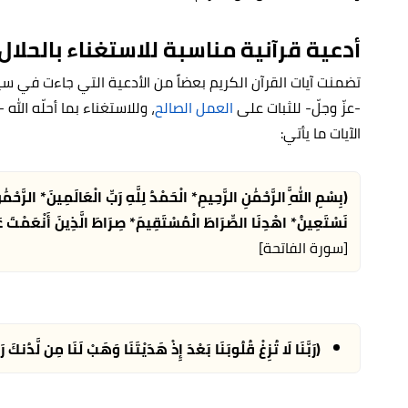
أدعية قرآنية مناسبة للاستغناء بالحلال
تضمنت آيات القرآن الكريم بعضاً من الأدعية التي جاءت في سي
-عزّ وجلّ- للثبات على
العمل الصالح
، وللاستغناء بما أحلّه ال
الآيات ما يأتي:
(بِسْمِ اللَّهِ الرَّحْمَٰنِ الرَّحِيمِ* الْحَمْدُ لِلَّهِ رَبِّ الْعَالَمِينَ*‏ الرَّحْمَٰ
نَسْتَعِينُ* اهْدِنَا الصِّرَاطَ الْمُسْتَقِيمَ* صِرَاطَ الَّذِينَ أَنْعَمْتَ عَل
[سورة الفاتحة]
(رَبَّنَا لَا تُزِغْ قُلُوبَنَا بَعْدَ إِذْ هَدَيْتَنَا وَهَبْ لَنَا مِن لَّدُنكَ ر