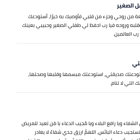
ل الصغير
عة من روحي وجزء من قلبي فأوصيك به خيرًا، أستودعك
قلبه وروحه فيا رب احفظ لي طفلي الصغير وحبيبي بعينك
ا رب العالمين.
تي
تودعتك صديقتي، استودعتك مبسمها وقلبها وصحتها،
التي لا تنام.
زل الشفاء ويا رافع البلاء ويا مُجيب الدعاء يا مَن تعيد للمريض
ستجيب دعاء البائس، اللهمَّ ارزق جدي شفاءً لا يغادر