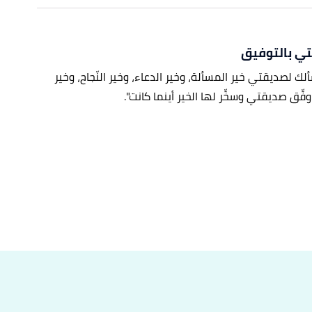
تي بالتوفيق
ألك لصديقتي خير المسألة، وخير الدعاء، وخير النّجاح، وخير
وفِّق صديقتي وسخِّر لها الخير أينما كانت".