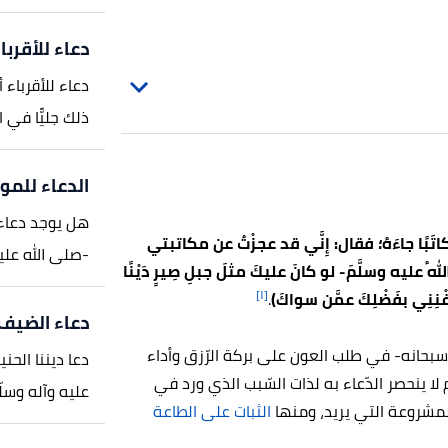
دعاء للأقربا
دعاء للأقرباء
ذلك جليًّا في ا
الدعاء للمو
هل يوجد دعاء 
اتَبًا جاءَهُ؛ فقال: إِنَّي قد عجزْتُ عن مكاتبتي
-صلى الله علي
 اللهُ عليه وسلَّمَ- لو كانَ عليكَ مثلَ جبلِ صِيرٍ دَيْنًا
[١]
غْنِنِي بفَضْلِكَ عمَّن سواكَ)
.
دعاء الضيف
-سبحانه- في طلب العون على بركة الرّزق وأداء
دعا ديننا الحن
لا ينحصر الدّعاء به لذات السّبب الذي ورد في
عليه وآله وسلّم-
المشروعة التي يريد، ومنها
الثبات على الطاعة