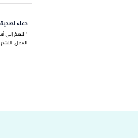
دعاء لصديق
"اللهمّ إني أس
العمل، اللهمّ 