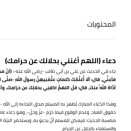
المحتويات
دعاء (اللهم أغنني بحلالك عن حرامك)
جاء في الحديث عن علي بن أبي طالب -رضي الله عنه-:
(أنّ مك
فأعِنِّي، قال: ألَا أُعَلِّمُكَ كلماتٍ علَّمَنِيهِنَّ رسولُ اللهِ -صلَّى
أدَّاهُ اللهُ عنكَ، قال: قلْ اللهمَّ اكفِنِي بحلالِكَ عن حرَامِكَ، وأ
وهذا الدّعاء المبارك يُظهر به المسلم صدق التجاءه إلى الله 
حقوق العباد، وعدم الوقوع فيما حرّم -عزّ وجلّ-، وهو دعاء عام 
مناسبة الحديث؛ فيمكن للمسلم أنْ يدعو به، ويستحضر النيّة 
والاستغناء بالحلال عن الحرام.