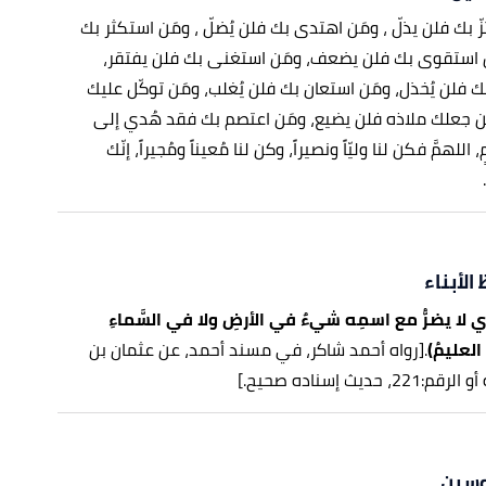
عتزّ بك فلن يذلّ ، ومَن اهتدى بك فلن يُضلّ ، ومَن استكثر بك
ن استقوى بك فلن يضعف، ومَن استغنى بك فلن يفتقر،
 فلن يُخذل، ومَن استعان بك فلن يُغلب، ومَن توكّل عليك
ن جعلك ملاذه فلن يضيع، ومَن اعتصم بك فقد هُدي إلى
للهمَّ فكن لنا وليّاً ونصيراً، وكن لنا مُعيناً ومُجيراً، إنّك
الأبناء
ذي لا يضرُّ مع اسمِه شيءٌ في الأرضِ ولا في السَّماءِ
لعليمُ)
.
[رواه أحمد شاكر، في مسند أحمد، عن عثمان بن
حديث إسناده صحيح.]
وسين