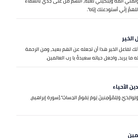
ؤلمني ألمه ويُبكيني تعبه، اللهمَّ منّ على جدي بالشفاء
لهمَّ إنّي أستودعتك إيّاه".
 الخير
لك لفاعل الخير هذا أن تجعله عن الهم بعيد، ومن الرحمة
ما يريد، واجعل حياته سعيدةً يا رب العالمين.
دين الأحياء
وَلِوالِدَيَّ وَلِلمُؤمِنينَ يَومَ يَقومُ الحِسابُ".
[سورة إبراهيم،
مين