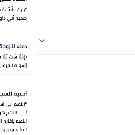
"بارَكَ اللَّهُ لَ
صحيح أبي داود، عن
دعاء للزوجة
(رَبَّنَا هَبْ لَنَا مِ
3563 ، صححه الألباني.
[سورة الفرقان، آ
أدعية للسج
"اللهم إني أس
آجل، اللهم هو
اللهم يافارج 
المأسورين واكش