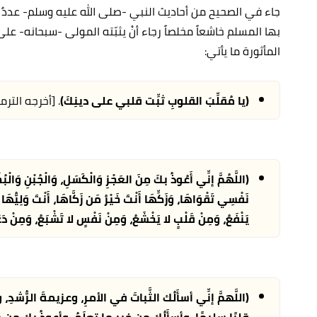
جاء في الصحيح من أحاديث النبي -صلى الله عليه وسلم- عددٌ 
بها المسلم خاشعاً مخلصاً رجاء أنْ يثبّته المولى -سبحانه- عل
المأثورة ما يأتي:
(يا مُقلِّبَ القلوبِ ثبِّت قلبي على دينِكَ)
. [أخرجه التر
(اللَّهُمَّ إنِّي أَعُوذُ بكَ مِنَ العَجْزِ وَالْكَسَلِ، وَالْجُبْنِ وَالْبُخْ
نَفْسِي تَقْوَاهَا، وَزَكِّهَا أَنْتَ خَيْرُ مَن زَكَّاهَا، أَنْتَ وَلِيُّهَا
يَنْفَعُ، وَمِنْ قَلْبٍ لا يَخْشَعُ، وَمِنْ نَفْسٍ لا تَشْبَعُ، وَمِنْ دَع
(اللَّهمَّ إنِّي أسأَلُك الثَّباتَ في الأمرِ، وعزيمةَ الرُّش
قلبًا سليمًا، وأسأَلُك مِن خيرِ ما تعلَمُ، وأعوذُ بك مِن شر