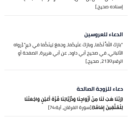
إسناده صحيح.]
الدعاء للعروسين
"بارَكَ اللَّهُ لَكَما، وبارَكَ علَيكَما، وجمعَ بَينَكُما في خيرٍ".
[رواه
الألباني، في صحيح أبي داود، عن أبي هريرة، الصفحة أو
الرقم:2130، صحيح.]
دعاء للزوجة الصالحة
(رَبَّنَا هَبْ لَنَا مِنْ أَزْوَاجِنَا وَذُرِّيَّاتِنَا قُرَّةَ أَعْيُنٍ وَاجْعَلْنَا
لِلْمُتَّقِينَ إِمَامًا)
.
[سورة الفرقان، آية:74]