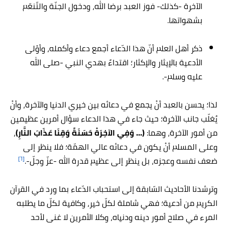
الآخرة -كذلك- فوز العبد برضا الله، ودخول الجنّة والتّنعّم
بشهواتها.
ذكر أهل العلم أنّ هذا الدّعاء أجمع دعاء وأكمله، وأوْلى
الأدعية بالإيثار والإكثار؛ اقتداءً بهدي النبي -صلى الله
عليه وسلم-.
لذا؛ يحسن بالعبد أنْ يجمع في دعائه بين خيري الدنيا والآخرة، وأنْ
يُغلّب جانب الآخرة؛ حيث جاء في هذا الدعاء سؤال أمرين عظيمين
من أمور الآخرة، وهما:
(... ‏وَفِي الآخِرَةْ حَسَنَةً وَقِنَا عَذَابَ النَّارِ)
،
وعلى المسلم أنْ يكون في دعائه عالي الهمّة؛ فلا ينظر إلى
[٦]
ضعف نفسه وعجزه، بل ينظر إلى عظيم قدرة الله -عزّ وجلّ-.
وترشدنا الأحاديث السّابقة إلى استحباب الدّعاء بما ورد في القرآن
الكريم من أدعية؛ فهي شاملة لكلّ خير، وكافية لكلّ ما يطلبه
المرء في صلاح أمور دينه ودنياه، وكلا الأمرين لا غنى لأحد