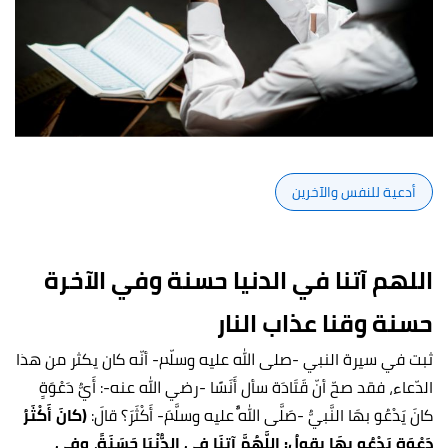
أدعية للنفس والآخرين
اللهم آتنا في الدنيا حسنة وفي الآخرة
حسنة وقنا عذاب النار
ثبت في سيرة النبي -صلى الله عليه وسلّم- أنّه كان يكثر من هذا
الدّعاء، فقد صحّ أنّ قَتَادَة سأل أَنَسًا -رضي الله عنه-: أَيُّ دَعْوَةٍ
كانَ يَدْعُو بهَا النَّبيُّ -صَلَّى اللَّهُ عليه وسلَّمَ- أَكْثَرَ؟ قالَ:
(كانَ أَكْثَرُ
دَعْوَةٍ يَدْعُو بهَا يقولُ: اللَّهُمَّ آتِنَا في الدُّنْيَا حَسَنَةً، وفي