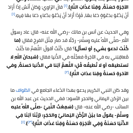
[١]
الآخِرَةِ حَسَنَةً، وَقِنَا عَذَابَ النَّارِ)
،
قالَ الرّاوي: وَكانَ أَنَسٌ إذَا أَرَادَ
[١]
أَنْ يَدْعُوَ بدَعْوَةٍ دَعَا بهَا، فَإِذَا أَرَادَ أَنْ يَدْعُوَ بدُعَاءٍ دَعَا بهَا فِيهِ.
وفي الحديث عن أنس بن مالك -رضي الله عنه- قال: عاد رسولُ
اللهِ -صلَّى اللهُ عليه وسلَّم- رجُلًا قد صار مِثْلَ الفرخِ فقال:
(ما
كُنْتَ تدعو بشيءٍ أو تسأَلُ)
؟ قال: كُنْتُ أقولُ: اللَّهمَّ ما كُنْتَ
مُعاقِبَني به في الآخِرةَ فعجِّلْه في الدُّنيا فقال:
(سُبحانَ اللهِ لا
تستطيعُه أو لا تُطيقُه قُلِ: اللَّهمَّ آتِنا في الدُّنيا حَسنةً، وفي
[٢]
الآخرةِ حَسنةً وقِنا عذابَ النَّارِ)
.
وقد كان النبي الكريم يدعو بهذا الدّعاء الجامع في
الطّواف
ما
بين الرّكن اليماني والحجر الأسود؛ ففي الحديث عن عبد الله بن
السائب -رضي الله عنه- قال:
(سَمِعْتُ النَّبيَّ -صلَّى اللهُ عليه
وسلَّمَ- يقولُ ما بيْنَ الرُّكْنِ اليَمانيِّ والحَجَرِ: {رَبَّنَا آتِنَا فِي
[٤]
[٣]
الدُّنْيَا حَسَنَةً وَفِي الْآخِرَةِ حَسَنَةً وَقِنَا عَذَابَ النَّارِ}
)
.