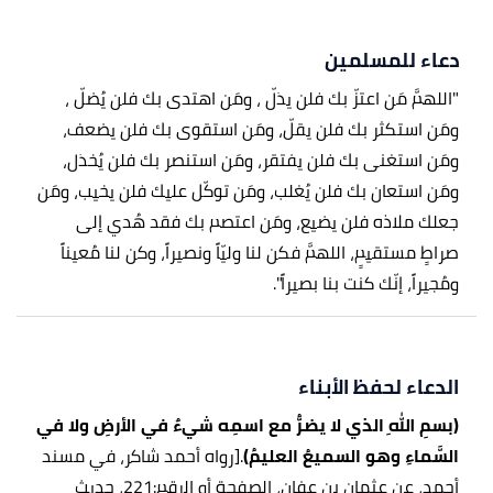
دعاء للمسلمين
"اللهمَّ مَن اعتزّ بك فلن يذلّ ، ومَن اهتدى بك فلن يُضلّ ،
ومَن استكثر بك فلن يقلّ، ومَن استقوى بك فلن يضعف،
ومَن استغنى بك فلن يفتقر، ومَن استنصر بك فلن يُخذل،
ومَن استعان بك فلن يُغلب، ومَن توكّل عليك فلن يخيب، ومَن
جعلك ملاذه فلن يضيع، ومَن اعتصم بك فقد هُدي إلى
صراطٍ مستقيمٍ، اللهمَّ فكن لنا وليّاً ونصيراً، وكن لنا مُعيناً
ومُجيراً، إنّك كنت بنا بصيراً".
الدعاء لحفظ الأبناء
(بسمِ اللهِ الذي لا يضرُّ مع اسمِه شيءٌ في الأرضِ ولا في
السَّماءِ وهو السميعُ العليمُ)
.
[رواه أحمد شاكر، في مسند
أحمد، عن عثمان بن عفان، الصفحة أو الرقم:221، حديث