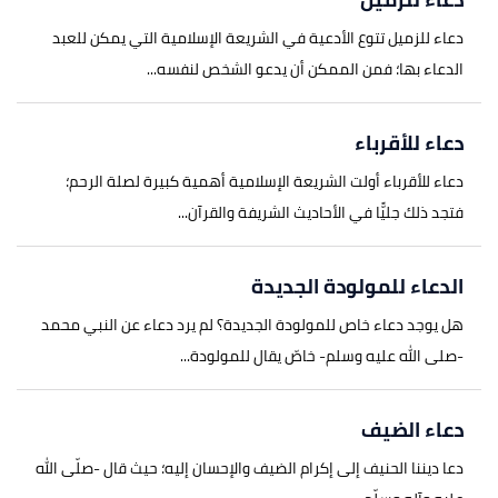
↑
السعدي،
تفسير السعدي
، صفحة 92. بتصرّف.
دعاء للزميل تتوع الأدعية في الشريعة الإسلامية التي يمكن للعبد
↑
"شرح دعاء: ربنا آتنا في الدنيا حسنة وفي الآخرة
الدعاء بها؛ فمن الممكن أن يدعو الشخص لنفسه...
حسنة وقنا عذاب النار"
،
الكلم الطيب
، اطّلع عليه بتاريخ
16/7/2023. بتصرّف.
دعاء للأقرباء
دعاء للأقرباء أولت الشريعة الإسلامية أهمية كبيرة لصلة الرحم؛
فتجد ذلك جليًّا في الأحاديث الشريفة والقرآن...
الدعاء للمولودة الجديدة
هل يوجد دعاء خاص للمولودة الجديدة؟ لم يرد دعاء عن النبي محمد
-صلى الله عليه وسلم- خاصّ يقال للمولودة...
دعاء الضيف
دعا ديننا الحنيف إلى إكرام الضيف والإحسان إليه؛ حيث قال -صلّى الله