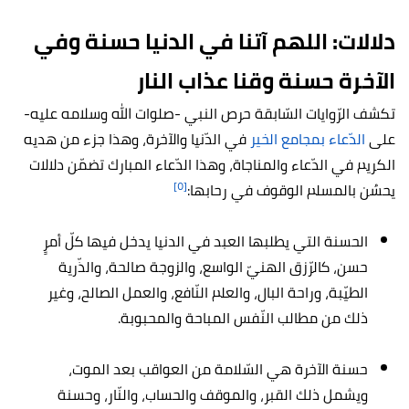
دلالات: اللهم آتنا في الدنيا حسنة وفي
الآخرة حسنة وقنا عذاب النار
تكشف الرّوايات السّابقة حرص النبي -صلوات الله وسلامه عليه-
على
الدّعاء بمجامع الخير
في الدّنيا والآخرة، وهذا جزء من هديه
الكريم في الدّعاء والمناجاة، وهذا الدّعاء المبارك تضمّن دلالات
[٥]
يحسُن بالمسلم الوقوف في رحابها:
الحسنة التي يطلبها العبد في الدنيا يدخل فيها كلّ أمرٍ
حسن، كالرّزق الهنيّ الواسع، والزوجة صالحة، والذّرية
الطيّبة، وراحة البال، والعلم النّافع، والعمل الصالح، وغير
ذلك من مطالب النّفس المباحة والمحبوبة.
حسنة الآخرة هي السّلامة من العواقب بعد الموت،
ويشمل ذلك القبر، والموقف والحساب، والنّار، وحسنة