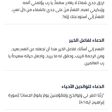
ارزق جدي شفاءً لا يغادر سقماً، يا رب يؤلمني ألمه
ويُبكيني تعبه، اللهمَّ منّ على جدي بالشفاء من كلّ تعبٍ،
اللهمَّ إنّي أستودعتك إيّاه".
الدعاء لفاعل الخير
اللهم إني أسألك لفاعل الخير هذا أن تجعله عن الهم بعيد،
ومن الرحمة قريب، وحقق له ما يريد، واجعل حياته سعيدةً يا
رب العالمين.
الدعاء للوالدين الأحياء
"رَبَّنَا اغفِر لي وَلِوالِدَيَّ وَلِلمُؤمِنينَ يَومَ يَقومُ الحِسابُ".
[سورة
إبراهيم، آية:41]