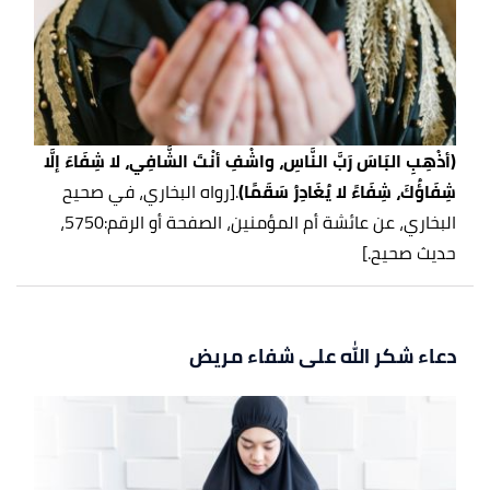
(أذْهِبِ البَاسَ رَبَّ النَّاسِ، واشْفِ أنْتَ الشَّافِي، لا شِفَاءَ إلَّا
شِفَاؤُكَ، شِفَاءً لا يُغَادِرُ سَقَمًا)
.
[رواه البخاري، في صحيح
البخاري، عن عائشة أم المؤمنين، الصفحة أو الرقم:5750،
حديث صحيح.]
دعاء شكر الله على شفاء مريض