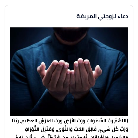
دعاء لزوجتي المريضة
(اللَّهُمَّ رَبَّ السَّمَوَاتِ وَرَبَّ الأرْضِ وَرَبَّ العَرْشِ العَظِيمِ، رَبَّنَا
وَرَبَّ كُلِّ شَيءٍ، فَالِقَ الحَبِّ وَالنَّوَى، وَمُنْزِلَ التَّوْرَاةِ
وَالإِنْجِيلِ وَالْفُرْقَانِ، أَعُوذُ بكَ مِن شَرِّ كُلِّ شَيءٍ أَنْتَ آخِذٌ