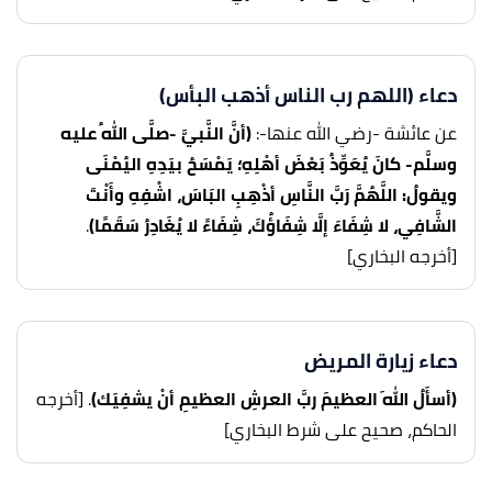
دعاء (اللهم رب الناس أذهب البأس)
عن عائشة -رضي الله عنها-:
(أنَّ النَّبيَّ -صلَّى اللهُ عليه
وسلَّم- كانَ يُعَوِّذُ بَعْضَ أهْلِهِ؛ يَمْسَحُ بيَدِهِ اليُمْنَى
ويقولُ: اللَّهُمَّ رَبَّ النَّاسِ أذْهِبِ البَاسَ، اشْفِهِ وأَنْتَ
الشَّافِي، لا شِفَاءَ إلَّا شِفَاؤُكَ، شِفَاءً لا يُغَادِرُ سَقَمًا)
.
[أخرجه البخاري]
دعاء زيارة المريض
(أسأَلُ اللهَ العظيمَ ربَّ العرشِ العظيمِ أنْ يشفِيَك)
. [أخرجه
الحاكم، صحيح على شرط البخاري]