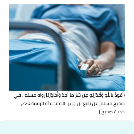
(أَعُوذُ باللَّهِ وَقُدْرَتِهِ مِن شَرِّ ما أَجِدُ وَأُحَاذِرُ).
[رواه مسلم ، في
صحيح مسلم، عن نافع بن جبير، الصفحة أو الرقم:2202،
حديث صحيح.]