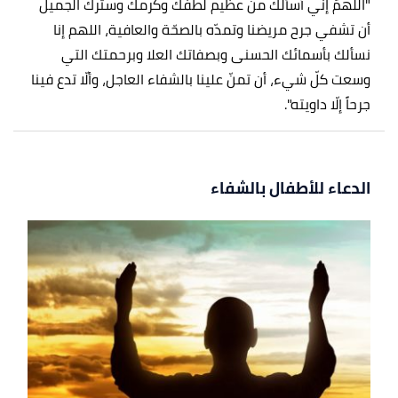
"اللهمّ إنّي أسألك من عظيم لطفك وكرمك وسترك الجميل
أن تشفي جرح مريضنا وتمدّه بالصحّة والعافية، اللهم إنا
نسألك بأسمائك الحسنى وبصفاتك العلا وبرحمتك التي
وسعت كلّ شيء، أن تمنّ علينا بالشفاء العاجل، وألّا تدع فينا
جرحاً إلّا داويته".
الدعاء للأطفال بالشفاء