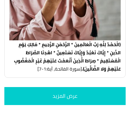
(الْحَمْدُ لِلَّهِ رَبِّ الْعَالَمِينَ * الرَّحْمَنِ الرَّحِيمِ * مَالِكِ يَوْمِ
الدِّينِ * إِيَّاكَ نَعْبُدُ وَإِيَّاكَ نَسْتَعِينُ * اهْدِنَا الصِّرَاطَ
الْمُسْتَقِيمَ * صِرَاطَ الَّذِينَ أَنْعَمْتَ عَلَيْهِمْ غَيْرِ الْمَغْضُوبِ
عَلَيْهِمْ وَلا الضَّالِّينَ).
[سورة الفاتحة، آية:1-7]