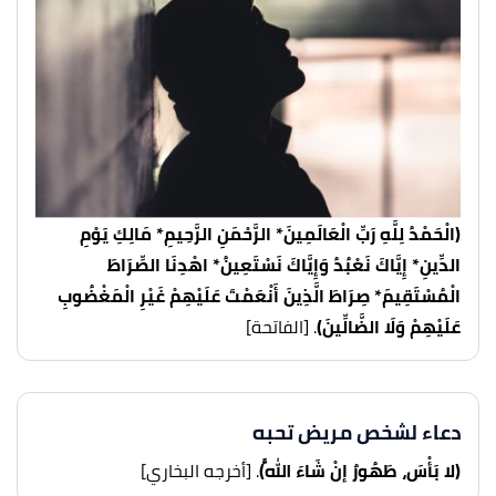
(الْحَمْدُ لِلَّهِ رَبِّ الْعَالَمِينَ* الرَّحْمَنِ الرَّحِيمِ* مَالِكِ يَوْمِ
الدِّينِ* إِيَّاكَ نَعْبُدُ وَإِيَّاكَ نَسْتَعِينُ* اهْدِنَا الصِّرَاطَ
الْمُسْتَقِيمَ* صِرَاطَ الَّذِينَ أَنْعَمْتَ عَلَيْهِمْ غَيْرِ الْمَغْضُوبِ
عَلَيْهِمْ وَلَا الضَّالِّينَ)
. [الفاتحة]
دعاء لشخص مريض تحبه
(لا بَأْسَ، طَهُورٌ إنْ شَاءَ اللَّهُ)
. [أخرجه البخاري]