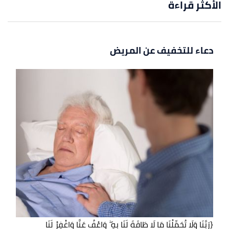
الأكثر قراءة
دعاء للتخفيف عن المريض
{رَبَّنَا وَلَا تُحَمِّلْنَا مَا لَا طَاقَةَ لَنَا بِهِ ۖ وَاعْفُ عَنَّا وَاغْفِرْ لَنَا