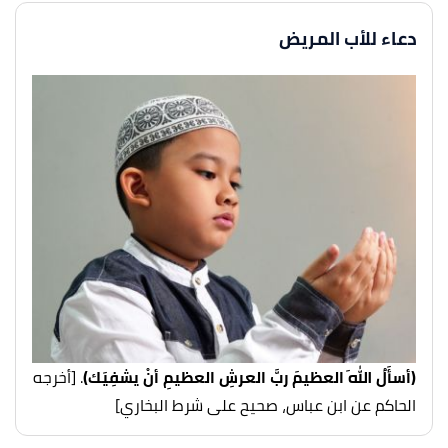
دعاء للأب المريض
(أسأَلُ اللهَ العظيمَ ربَّ العرشِ العظيمِ أنْ يشفِيَك)
. [أخرجه
الحاكم عن ابن عباس، صحيح على شرط البخاري]