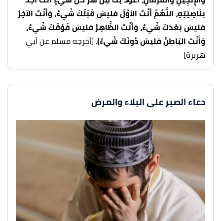
بنَاصِيَتِهِ، اللَّهُمَّ أَنْتَ الأوَّلُ فليسَ قَبْلَكَ شَيءٌ، وَأَنْتَ الآخِرُ
فليسَ بَعْدَكَ شَيءٌ، وَأَنْتَ الظَّاهِرُ فليسَ فَوْقَكَ شَيءٌ،
وَأَنْتَ البَاطِنُ فليسَ دُونَكَ شَيءٌ)
. [أخرجه مسلم عن أبي
هريرة]
دعاء الصبر على البلاء والمرض