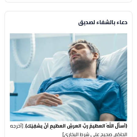
دعاء بالشفاء لصديق
(أسأَلُ اللهَ العظيمَ ربَّ العرشِ العظيمِ أنْ يشفِيَك)
. [أخرجه
الحاكم، صحيح على شرط البخاري]