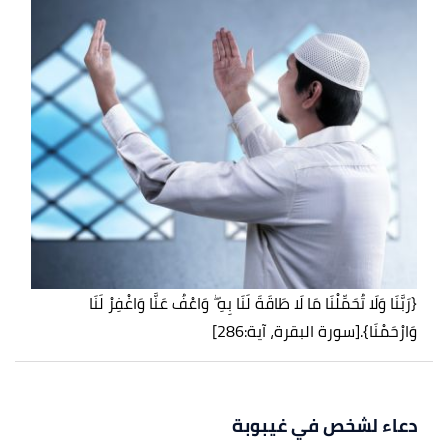
{رَبَّنَا وَلَا تُحَمِّلْنَا مَا لَا طَاقَةَ لَنَا بِهِ ۖ وَاعْفُ عَنَّا وَاغْفِرْ لَنَا
وَارْحَمْنَا}.
[سورة البقرة، آية:286]
دعاء لشخص في غيبوبة