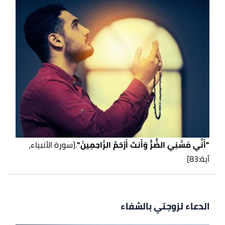
"أَنِّي مَسَّنِيَ الضُّرُّ وَأَنتَ أَرْحَمُ الرَّاحِمِينَ"
.
[سورة الأنبياء،
آية:83]
الدعاء لزوجتي بالشفاء