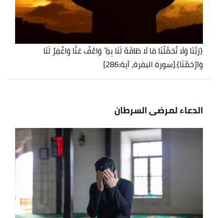
{رَبَّنَا وَلَا تُحَمِّلْنَا مَا لَا طَاقَةَ لَنَا بِهِ ۖ وَاعْفُ عَنَّا وَاغْفِرْ لَنَا
وَارْحَمْنَا}.
[سورة البقرة، آية:286]
الدعاء لمرضى السرطان