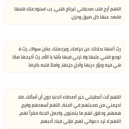
اللهم أرح قلب صديقتي ليرتاح قلبي، رب استودعتك قلبها
فابعد عنها كل ضيق وحزن.
ربِّ أغنها بحلالك عن حرامك، وبرحمتك عمّن سواك، ربِّ لا
توجع قلبي عليها ولا ترني فيها بأسًا يا الله، ربِّ أخرجها ممّا
هي فيه ونوِّر دربها وأجلِ حزنها، واملأ قلبه بالرضا.
اللهم أنت أعطيتني خير أصدقاء الدنيا دون أن أسألك، فلا
تحرمني من صحبتهم في الجنة، اللهم أسعدهم وفرج
همهم، وحقق لهم ما يتمنون، واجعل الجنة مقراً لهم،
اللهم لا ترد دعواتي لهم، فإني فيك أحبهم.