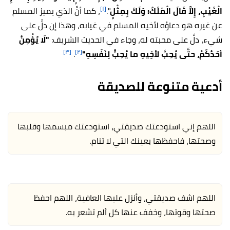
[١]
الْغَيْبِ، إِلاَّ قَالَ الْمَلَكُ: وَلَكَ بِمِثْلٍ
".
، كما أنَّ الذي يميز المسلم
عن غيره هو دعاؤه لأخيه المسلم في غيابه، وهذا إن دلَّ على
شيء، دلَّ على محبته له، وجاء في الحديث الشريف:
"لَا يُؤْمِنُ
[٣]
[٢]
أحَدُكُمْ، حتَّى يُحِبَّ لأخِيهِ ما يُحِبُّ لِنَفْسِهِ"
.
أدعية متنوعة للصديقة
اللهم إني استودعتك صديقتي، استودعتك مبسمها وقلبها
وصحتها، فاحفظها بعينك التي لا تنام.
اللهم اشف صديقتي، وأنزل عليها العافية، اللهم احفظ
صحتها وقوتها، وخفف عنها كل ألم تشعر به.