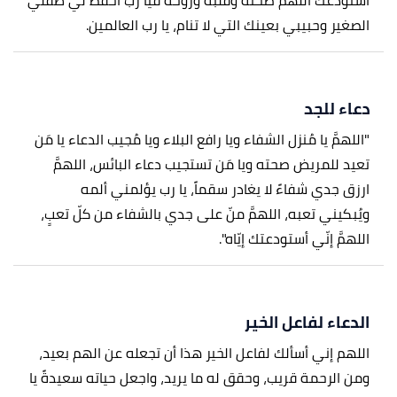
أستودعك اللهم صحته وقلبه وروحه فيا رب احفظ لي طفلي
الصغير وحبيبي بعينك التي لا تنام، يا رب العالمين.
دعاء للجد
"اللهمَّ يا مُنزل الشفاء ويا رافع البلاء ويا مُجيب الدعاء يا مَن
تعيد للمريض صحته ويا مَن تستجيب دعاء البائس، اللهمَّ
ارزق جدي شفاءً لا يغادر سقماً، يا رب يؤلمني ألمه
ويُبكيني تعبه، اللهمَّ منّ على جدي بالشفاء من كلّ تعبٍ،
اللهمَّ إنّي أستودعتك إيّاه".
الدعاء لفاعل الخير
اللهم إني أسألك لفاعل الخير هذا أن تجعله عن الهم بعيد،
ومن الرحمة قريب، وحقق له ما يريد، واجعل حياته سعيدةً يا