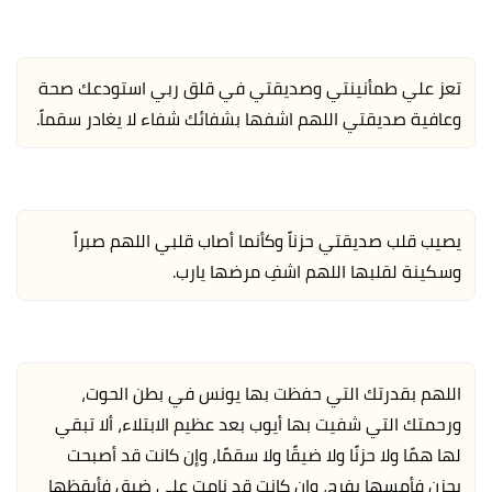
تعز علي طمأنينتي وصديقتي في قلق ربي استودعك صحة
وعافية صديقتي اللهم اشفها بشفائك شفاء لا يغادر سقماً.
يصيب قلب صديقتي حزناً وكأنما أصاب قلبي اللهم صبراً
وسكينة لقلبها اللهم اشفِ مرضها يارب.
اللهم بقدرتك التي حفظت بها يونس في بطن الحوت،
ورحمتك التي شفيت بها أيوب بعد عظيم الابتلاء، ألا تبقي
لها همًا ولا حزنًا ولا ضيقًا ولا سقمًا، وإن كانت قد أصبحت
بحزن فأمسها بفرح، وإن كانت قد نامت على ضيق فأيقظها