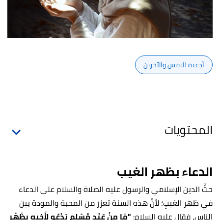
أدعية للنفس والآخرين
المحتويات
الدعاء بظهر الغيب
حثَّ الدين الإسلامي والرسول عليه الصلاة والسلام على الدعاء
في ظهر الغيبِ؛ لأنَّ هذه السنة تعزز من المحبة والمودة بين
الناس، فقال عليه السلام:
"مَا مِنْ عَبْدٍ مُسْلِمٍ يَدْعُو لأَخِيهِ بِظَهْرِ