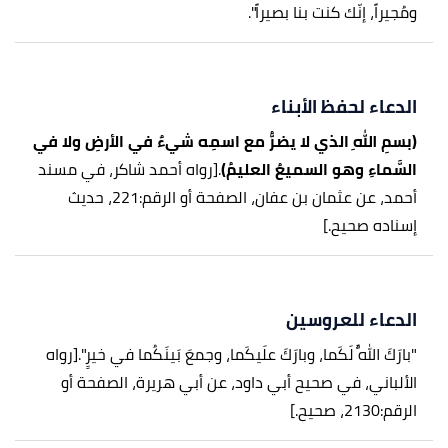
ومُجيراً، إنّك كنت بنا بصيراً".
الدعاء لحفظ الأبناء
(بسمِ اللهِ الذي لا يضرُّ مع اسمِه شيءٌ في الأرضِ ولا في
السَّماءِ وهو السميعُ العليمُ)
.
[رواه أحمد شاكر، في مسند
أحمد، عن عثمان بن عفان، الصفحة أو الرقم:221، حديث
إسناده صحيح.]
الدعاء للعروسين
"بارَكَ اللَّهُ لَكَما، وبارَكَ علَيكَما، وجمعَ بَينَكُما في خيرٍ".
[رواه
الألباني، في صحيح أبي داود، عن أبي هريرة، الصفحة أو
الرقم:2130، صحيح.]