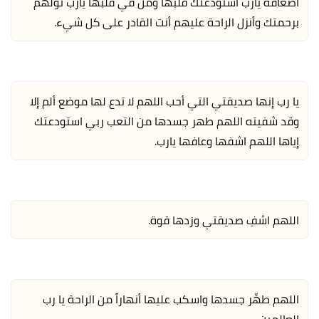
أضعافه يارب استودعتك قلبها ومن في قلبها يارب تولهم
برحمتك وأنزل الراحة عليهم أنت القادر على كل شيء.
يا رب إنها صديقتي التي أحب اللهم لا تدع لها موضع ألم إلا
وقد شفيته اللهم طهر جسدها من التعب ربي استودعتك
إياها اللهم اشفها وعافها يارب.
اللهم اشفِ صديقتي وزدها قوة.
اللهم طهِّر جسدها واسكب عليها أنهاراً من الراحة يا رب
العالمين.