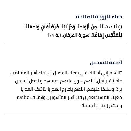
دعاء للزوجة الصالحة
(رَبَّنَا هَبْ لَنَا مِنْ أَزْوَاجِنَا وَذُرِّيَّاتِنَا قُرَّةَ أَعْيُنٍ وَاجْعَلْنَا
لِلْمُتَّقِينَ إِمَامًا)
.
[سورة الفرقان، آية:74]
أدعية للسجين
"اللهم إني أسالك في يومك الفضيل أن تفك أسر المسلمين
عاجلاً غير آجل، اللهم هون عليهم حبسهم و اجعل السجن
بردًا وسلامًا عليهم، اللهم يافارج الهم يا كاشف الغم يا
مغيث المستضعفين فك أسر المأسورين واكشف غمّهم
وردهم إلينا رداً جميلاً".