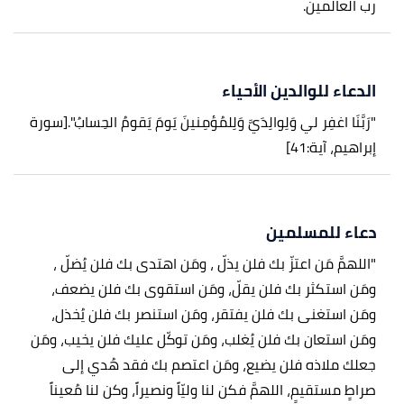
رب العالمين.
الدعاء للوالدين الأحياء
"رَبَّنَا اغفِر لي وَلِوالِدَيَّ وَلِلمُؤمِنينَ يَومَ يَقومُ الحِسابُ".
[سورة
إبراهيم، آية:41]
دعاء للمسلمين
"اللهمَّ مَن اعتزّ بك فلن يذلّ ، ومَن اهتدى بك فلن يُضلّ ،
ومَن استكثر بك فلن يقلّ، ومَن استقوى بك فلن يضعف،
ومَن استغنى بك فلن يفتقر، ومَن استنصر بك فلن يُخذل،
ومَن استعان بك فلن يُغلب، ومَن توكّل عليك فلن يخيب، ومَن
جعلك ملاذه فلن يضيع، ومَن اعتصم بك فقد هُدي إلى
صراطٍ مستقيمٍ، اللهمَّ فكن لنا وليّاً ونصيراً، وكن لنا مُعيناً