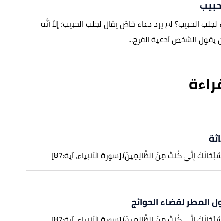
حبيب
جلب الحبيب؟ لم يرد دعاء خاصّ يقال لجلب الحبيب؛ إلاّ أنَّه
يقول الشخص أدعية الفرج...
قراءة
اثة
تَ سُبْحَانَكَ إِنِّي كُنتُ مِنَ الظَّالِمِينَ).
[سورة الأنبياء، آية:87]
ول المطر لقضاء الحوائج
تَ سُبْحَانَكَ إِنِّي كُنتُ مِنَ الظَّالِمِينَ).
[سورة الأنبياء، آية:87]