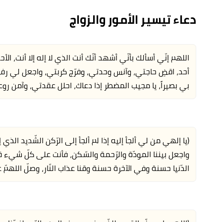
دعاء تيسير الأمور والزواج
اللهم إنّي أسألك بأنّي أشهد أنّك أنت الذي لا إله إلا أنت، الأ
أحد، اقضِ حاجتي، وآنس وحدتي، وفرّج كربتي، واجعل لي رفيقاً
بي بصيراً، يا مجيب المضطر إذا دعاك، احلل عقدتي، وآمن رو
(يا إلهي من لي ألجأ إليه إذا لم ألجأ إلى الرّكن الشّديد الذي
واجعل بيننا المودّة والرّحمة والسّكن، فأنت على كلّ شيء ق
الدّنيا حسنة وفي الآخرة حسنة وقنا عذاب النّار، وصلّ اللهم