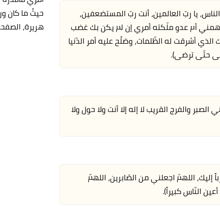
حيثُ ما كان ورض
اس، يا ربّ العالمين، أنت ربّ المستضعفين،
هريرة، الصفحة أو الرقم:886 ، أخ
تجهمني أم عدو ملّكته أمري إن لم يكن بك غضب
لذي أشرقت له الظّلمات، وصَلُح عليه أمر الدّنيا
بى حتّى ترضى).
ي الصبر والفرج القريب لا إله إلا أنت ولا حول ولا
اً إليك، اللهمّ اجعلني من الصّابرين، اللهمّ
ن النّاس كبيراً).