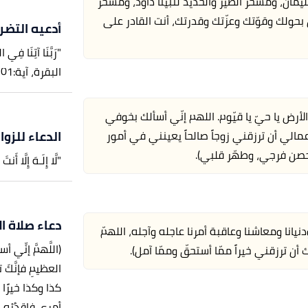
يمان، ومسخّر الطّير والحديد لنبيّنا داود، ومسخّر
لمين بحولك وقوّتك وعزّتك وقدرتك، أنت القادر على
أدعيه التضرع
"رَبَّنَا آتِنَا فِي ا
البقرة، آية:201]
ت والأرض يا حيّ يا قيّوم. اللهم إنّي أسألك بخوفي
الدعاء للز
مالي أن ترزقني زوجاً صالحاً يعينني في أمور
حصن فرجي، وطهّر قلبي).
"لَّا إِلَـهَ إِلَّا أ
دعاء صلاة ا
دنيانا ومعاشنا وعاقبة أمرنا عاجله وآجله، اللهمّ
(اللَّهمَّ
إنِّي أس
ن ترزقني خيراً ممّا أستحقّ وممّا آمل).
العظيمِ فإنَّكَ تق
كذا وكذا خيرً
أمري فاقدُرْه ل