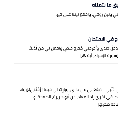
ق ما نتمناه
ني وبين زوجي، واجمع بيننا على خير.
اح في الامتحان
مُدخَلَ صِدقٍ وَأَخرِجني مُخرَجَ صِدقٍ وَاجعَل لي مِن لَدُنكَ
سورة الإسراء، آية:80]
ْ لي ذَنْبي، ووَسِّعْ لي في داري، وبارِكْ لي فيما رَزَقْتَني).
[رواه
ط، في تخريج زاد المعاد، عن أبو هريرة، الصفحة أو