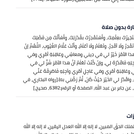
ارة بدون صلاة
ْتَخِيرُكَ بعِلْمِكَ، وأَسْتَقْدِرُكَ بقُدْرَتِكَ، وأَسْأَلُكَ مِن فَضْلِكَ
ْدِرُ ولَا أقْدِرُ، وتَعْلَمُ ولَا أعْلَمُ، وأَنْتَ عَلَّامُ الغُيُوبِ، اللَّهُمَّ إنْ
نَّ هذا الأمْرَ خَيْرٌ لي في دِينِي ومعاشِي وعَاقِبَةِ أمْرِي وفي
لِهِ فَاقْدُرْهُ لِي، وإنْ كُنْتَ تَعْلَمُ أنَّ هذا الأمْرَ شَرٌّ لي في
َاقِبَةِ أمْرِي وفي عَاجِلِ أمْرِي وآجِلِهِ فَاصْرِفْهُ عَنِّي
اقْدُرْ لي الخَيْرَ حَيْثُ كَانَ، ثُمَّ رَضِّنِي به).
[رواه البخاري، في
جابر بن عبد الله، الصفحة أو الرقم:6382، صحيح.]
ات
 الملك الحقّ المبين، لا إله إلا الله العدل اليقين، لا إله إلا الله