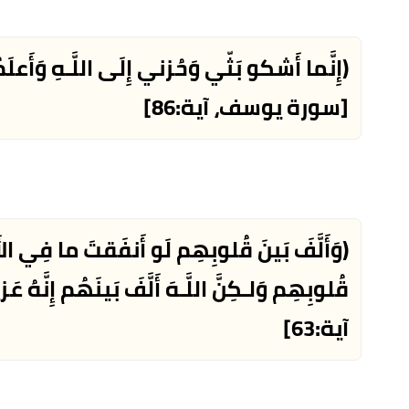
(إِنَّما أَشكو بَثّي وَحُزني إِلَى اللَّـهِ وَأَعلَم
[سورة يوسف، آية:86]
(وَأَلَّفَ بَينَ قُلوبِهِم لَو أَنفَقتَ ما فِي الأ
قُلوبِهِم وَلـكِنَّ اللَّـهَ أَلَّفَ بَينَهُم إِنَّهُ عَ
آية:63]