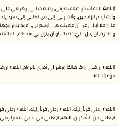
(اللهمّ إليك أشكو ضعف قوّتي، وقلة حيلتي، وهواني على الن
وأنت أرحم الرّاحمين، وأنت ربي، إلى من تكلني إلى بعيد ي
عليَّ فلا أبالي غير أنّ عافيتك هي أوسع لي، أعوذ بنور وجهك ا
و الآخرة، أن يحلَّ عليّ غضبك، أو أن ينزل بي سخطك، لك العُت
(اللهم ازرقني زوجًا صالحًا ويسّر لي أمري بالزواج، اللهم ارزقن
قوّة إلّا بك).
(اللهمّ زدني قرباً إليك، اللهم زدني قرباً إليك، اللهم زدني قرب
اجعلني من الشّاكرين، اللهم اجعلني في عيني صغيراً وفي أعي