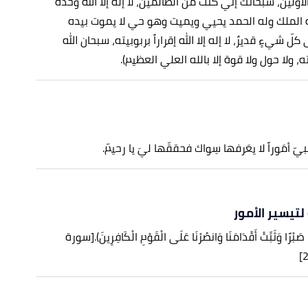
 الأولين، سبحانك إنّي كنت من الظالمين، لا إله إلا الله وحده
ه الملك وله الحمد يحيي ويميت وهو حي لا يموت بيده
لّ شيءٍ قديرٌ، لا إله إلا الله إقراراً بربوبيته، سبحان الله
 ولا حول ولا قوة إلا بالله العلي العظيم).
بيّ أمَوراً لا يعَرفها سِواك فحققّها ليَ يا رحيمّ.
لتيسير الأمور
يْنَا صَبْرًا وَثَبِّتْ أَقْدَامَنَا وَانصُرْنَا عَلَى الْقَوْمِ الْكَافِرِينَ).
[سورة