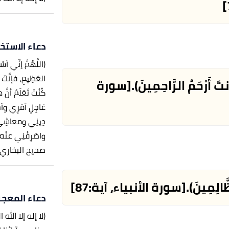
دعاء الاستخ
(اللَّهُمَّ إنِّي أس
العَظِيمِ، فإنَّكَ تَق
أَنتَ أَرْحَمُ الرَّاحِمِينَ).
[سورة
كُنْتَ تَعْلَمُ أ
عَاجِلِ أمْرِي وآجِ
دِينِي ومعاشِي وع
واصْرِفْنِي عنْه، و
صحيح البخاري، عن 
َّالِمِينَ).
[سورة الأنبياء، آية:87]
دعاء المعجز
(لا إله إلا الله