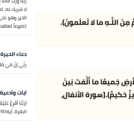
ربنا ورب آبائنا
لا شريك له، ل
الخير وهو على ك
ُ مِنَ اللَّـهِ ما لا تَعلَمونَ).
خضوعاً لعظمته،
دعاء الحيرة
ربَّي إنّ فيَ قل
َرضِ جَميعًا ما أَلَّفتَ بَينَ
آيات وأدعية 
زيزٌ حَكيمٌ).
[سورة الأنفال،
(رَبَّنَا أَفْرِغْ عَلَ
البقرة، آية:250]