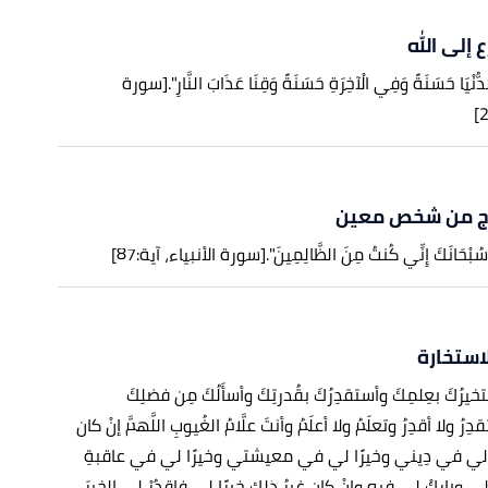
 إلى الله
لدُّنْيَا حَسَنَةً وَفِي الْآخِرَةِ حَسَنَةً وَقِنَا عَذَابَ النَّارِ".
[سورة
واج من شخص معين
َنتَ سُبْحَانَكَ إِنِّي كُنتُ مِنَ الظَّالِمِينَ".
[سورة الأنبياء، آية:87]
لاستخارة
تخيرُكَ بعِلمِكَ وأستقدِرُكَ بقُدرتِكَ وأسأَلُكَ مِن فضلِكَ
دِرُ ولا أقدِرُ وتعلَمُ ولا أعلَمُ وأنتَ علَّامُ الغُيوبِ اللَّهمَّ إنْ كان
ا لي في دِيني وخيرًا لي في معيشتي وخيرًا لي في عاقبةِ
ي وبارِكْ لي فيه وإنْ كان غيرُ ذلك خيرًا لي فاقدُرْ لي الخيرَ