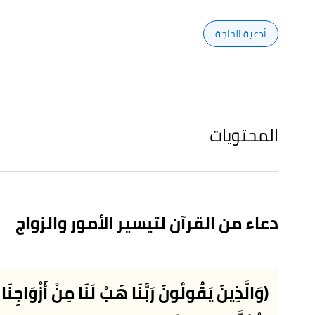
أدعية الحاجة
المحتويات
دعاء من القرآن لتيسير الأمور والزواج
(وَالَّذِينَ يَقُولُونَ رَبَّنَا هَبْ لَنَا مِنْ أَزْوَاجِنَا وَذ