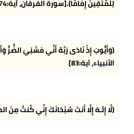
لِلْمُتَّقِينَ إِمَامًا).
[سورة الفرقان، آية:74]
(وَأَيُّوبَ إِذْ نَادَى رَبَّهُ أَنِّي مَسَّنِيَ الضُّرُّ وَ
الأنبياء، آية:83]
(لَّا إِلَـهَ إِلَّا أَنتَ سُبْحَانَكَ إِنِّي كُنتُ مِنَ الظ