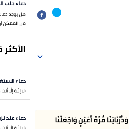
دعاء جلب ال
هل يوجد دعاء ل
من الممكن أن 
الأكثر 
دعاء الاستغ
(لا إِلَـهَ إِلَّا أَن
دعاء عند نز
ُرِّيَّاتِنَا قُرَّةَ أَعْيُنٍ وَاجْعَلْنَا
(لا إِلَـهَ إِلَّا أَن