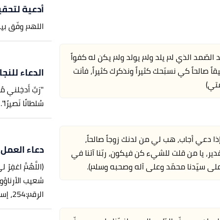
أدعية لتحقي
اللهم وفّق بي
حد الصّمد الذي لم يلد ولم يولد ولم يكن له كفواً
 صالحاً كي نسبّحك كثيراً ونذكرك كثيراً، فأنت
الدعاء للنج
عتي)
"رَبِّ أَدخِلني 
سُلطانًا نَصيرًا".
[
 إذا دعي أجاب، هب لي من لدنك زوجاً صالحاً،
دعاء العمل
دير، يا من قلت للشيء كن فيكون، ربّنا آتنا في
(اللَّهُمَّ اغفِر
ّ على سيّدنا محمّد وعلى آله وصحبه وسلم).
شعيب الأرناؤو
الرقم:254، إسناده صحيح.]