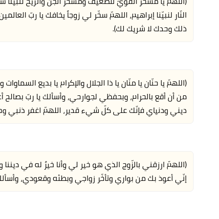
(اللهم يا مسخّر القويّ للضّعيف ومسخر الجن والرّيح لنبيّنا سل
النّار لنبيّنا إبراهيم، اللهمّ سخّر لي زوجاً يخافك يا ربّ العا
ذلك وحدك لا شريك لك).
(اللهمّ يا حنّان يا منّان يا ذا الجلال والإكرام يا بديع السماوا
من أن أقع بالحرام، وبحفظي لجوارحي، وأسألك يا ربّ بصالح أع
ديني ودنياي فإنّك على كلّ شيء قدير، اللهمّ اغفر ذنبي و
(اللهمّ ارزقني بالزّوج الذي هو خير لي وأنا خيرٌ له في ديننا و
إنّي أعوذ بك من بواري وتأخّر زواجي وبطئه وقعودي، وأسألك أ