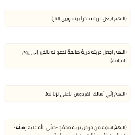
(اللهم اجعل ذريته ستراً بينه وبين النار).
(اللهم اجعل ذريته ذريةً صالحةً تدعو له بالخير إلى يوم
القيامة).
(اللهمّ إنّي أسالك الفردوس الأعلى نزلاً له).
(اللهمّ اسقِه من حوض نبيك محمّدٍ -صلّى الله عليه وسلّم-