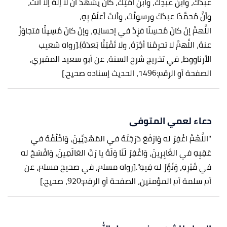
عبدُكَ، وابنُ عبدِكَ، وابنُ أَمَتِكَ، كانَ يشهَدُ أنْ لا إلهَ إلَّا أنتَ،
وأنَّ مُحمَّدًا عبدُكَ ورسولُكَ، وأنتَ أعلَمُ بِهِ،
اللَّهمَّ إنْ كانَ مُحسِنًا فزِدْ في إحسانِهِ، وإنْ كانَ مُسِيئًا فتجاوَزْ
عنهُ، اللَّهمَّ لا تحرِمْنا أجْرَهُ، ولا تَفْتِنَّا بَعدَهُ).
[رواه شعيب
الأرناووط، في تخريج شرح السنة، عن أبو سعيد المقبري،
الصفحة أو الرقم:1496، الحديث إسناده صحيح.]
دعاء لعمي المتوفى
"اللَّهُمَّ اغْفِرْ له وَارْفَعْ دَرَجَتَهُ في المَهْدِيِّينَ، وَاخْلُفْهُ في
عَقِبِهِ في الغَابِرِينَ، وَاغْفِرْ لَنَا وَلَهُ يا رَبَّ العَالَمِينَ، وَافْسَحْ له
في قَبْرِهِ، وَنَوِّرْ له فِيهِ".
[رواه مسلم، في صحيح مسلم، عن
أم سلمة أم المؤمنين، الصفحة أو الرقم:920، صحيح.]