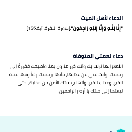
الدعاء لأهل الميت
"إِنَّا لِلَّـهِ وَإِنَّا إِلَيْهِ رَاجِعُونَ"
.
[سورة البقرة، آية:156]
دعاء لعمتي المتوفاة
اللهم إنها نزلت بك وأنت خير منزول بها، وأصبحت فقيرةً إلى
رحمتك، وأنت غني عن عذابها، فآتها برحمتك رضاً وقها فتنة
القبر، وعذاب القبر، وآتها برحمتك الأمن من عذابك، حتى
تبعثها إلى جنتك يا أرحم الراحمين.