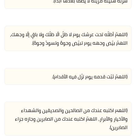
شربةً هنيئةً مريئةً لا يظمأ بعدها أبداً).
(اللهمّ أظلّه تحت عرشك يوم لا ظلّ الّا ظلّك ولا باقٍ إلّا وجهك،
اللهمّ بيّض وجهه يوم تبيّض وجوهٌ وتسودّ وجوهٌ).
(اللهمّ ثبّت قدمه يوم تزّل فيه الأقدام).
(اللهم اكتبه عندك من الصالحين والصديقين والشهداء
والأخيار والأبرار، اللهمّ اكتبه عندك من الصابرين وجازه جزاء
الصابرين).