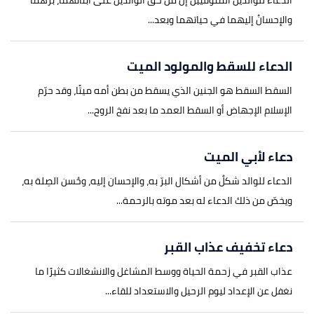
الدّعاء للوالدين المتوفيين إن من حقِّ الوالدين على أبنائهما، برّهُما
والإحسانُ إليهما في حياتهما وبعد...
الدعاء للسقط والمولود الميت
السقط السقط هو الجنين الذي يسقط من بطن أمه ميتًا، وقد حرّم
الإسلام الإجهاض أو السقط العمد ما بعد نفخ الروح...
دعاء لأبي الميت
الدعاء للوالد شكلٌ من أشكال البرّ به، والإحسان إليه، وحُسن الصِلة به،
ويخصّ من ذلك الدعاء له بعد موته بالرحمة...
دعاء تخفيف عذاب القبر
عذاب القبر في زحمة الحياة ووسط المشاغل والانشغالات كثيرًا ما
نغفل عن الإعداد ليوم الرحيل والاستعداد للقاء...