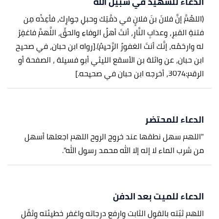
الدعاء للشهيد في سبيل الله
(اللهُمَّ إنَّ فلانَ بنَ فلانٍ في ذمَّتِك وحبلِ جوارِك، فأعِذْه مِن
فتنةِ القبرِ، وعذابِ النَّارِ، أنتَ أهلُ الوفاءِ والحقِّ، اللَّهمَّ فاغفِرْ
له وارحَمْه، إنَّك أنتَ الغفورُ الرَّحيمُ
).
[رواه ابن حبان، في صحيح
ابن حبان، عن واثلة بن الأسقع الليثي أبو فسيلة ، الصفحة أو
الرقم:3074، أخرجه ابن حبان في صحيحه.]
الدعاء للمحتضر
"اللهم سهل نطقها عند خروج الروح اللهم اجعلها أسهل
من شرب الماء لا إله إلا الله محمد رسول الله".
الدعاء للميت بعد الدفن
اللهم ثبّته بالقول الثابت وارفع درجاته واغفر خطيئته وثقّل