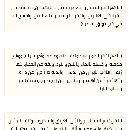
(اللهمّ اغفر لميتنا، وارفع درجته في المهديين، واخلفه في
عقبةٍ في الغابرين، واغفر لنا وله يا رب العالمين، وافسح له
في قبره ونوّر له فيه).
(اللهمّ اغفر له وارحمه واعف عنه وعافه، وأكرم نزله، ووسّع
مدخله، واغسله بالماء والثلج والبَرد، ونقّه من الخطايا كما
يُنقّى الثوب الأبيض من الدنس، وأبدله داراً خيراً من داره،
وأهلاً خيراً من أهله، وزوجاً خيراً من زوجه، وَقِهِ فتنة القبر
وعذاب النار).
(يا مَن تجير المستجير وتنجّي الغريق والمكروب، وتنقذ البائس
من الضيق والهموم نسألك إجارته ونجدته في قبره وتسلية