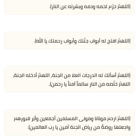
(اللهمّ حرّم لحمه ودمه وبشرته عن النار).
(اللهمّ افتح له أبواب جنّتك وأبواب رحمتك يا الله).
(اللهمّ أسألك له الدرجات العلا من الجنة، اللهمّ أدخله الجنة،
اللهمّ خلّصه من النار سالماً آمناً يا رحمن).
(اللهمّ ارحم موتانا وموتى المسلمين أجمعين وأنِر قبورهم
واجعلها روضةً من رياض الجنة آمين يا رب العالمين).