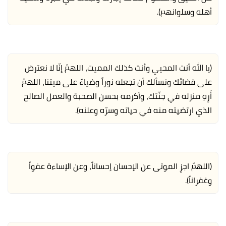
أهله وسلوانهم).
(يا الله أنت المحيي وأنت كذلك المميت، اللهمّ إنّا لا نعترض
على قضائك ونسألك أن تجعله نوراً وضياءً على ميتنا، اللهمّ
أَرِهِ منزله في جنّتك، وأكرمه بحسن الصحبة والعمل الصالح
الذي ارتضيته منه في حياته وسرّه وعلنه).
(اللهمّ اجزِ الموتى عن الإحسان إحساناً، وعن الإساءة عفواً
وغفراناً).