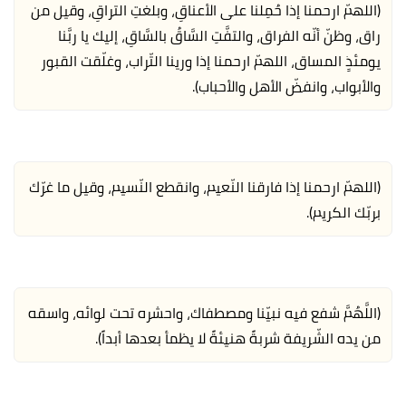
(اللهمّ ارحمنا إذا حُمِلنا على الأعناقِ، وبلغتِ التراقِ، وقيل من
راق، وظنّ أنّه الفراق، والتفَّتِ السَّاقُ بالسَّاقِ، إليك يا ربَّنا
يومئذٍ المساق، اللهمّ ارحمنا إذا ورينا التّراب، وغلّقت القبور
والأبواب، وانفضّ الأهل والأحباب).
(اللهمّ ارحمنا إذا فارقنا النّعيم، وانقطع النّسيم، وقيل ما غرّك
بربّك الكريم).
(اللَّهُمَّ شفع فيه نبيّنا ومصطفاك، واحشره تحت لوائه، واسقه
من يده الشّريفة شربةً هنيئةً لا يظمأ بعدها أبداً).