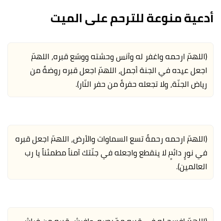
أدعية منوعة للترحم على الميت
(اللهمّ ارحمه واغفر له وآنس وحشته ووسّع قبره، اللهمّ
اجعل عيده في الجنة أجمل، اللهمّ اجعل قبره روضةً من
رياض الجنّة، ولا تجعله حفرةً من حفر النّار).
(اللهمّ ارحمه رحمةً تسع السماوات والأرض، اللهمّ اجعل قبره
في نورٍ دائمٍ لا ينقطع واجعله في جنّتك آمناً مطمئناً يا رب
العالمين).
(اللهمّ افسح له في قبره مدّ بصره، وافرش قبره من فراش