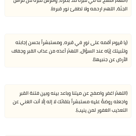
الجنّة، اللهم ارحمه ولا تطفئ نور قبره).
(يا قيوم أقمه على نورٍ في قبره، ومستبشراً بحسن إجابته
وتثبيتك إيّاه عند السؤال، اللهمّ أعذه من عذاب القبر وجفاف
الأرض عن جنبيها).
(اللهمّ اغفر واصفح عن ميتنا وباعد بينه وبين فتنة القبر
واجعله روضةً عليه مستبشراً بلقائك لا إله إلّا أنت الغني عن
التعذيب الغفور لمن ينيب).