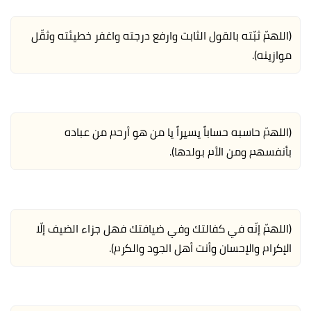
(اللهمّ ثبّته بالقول الثابت وارفع درجته واغفر خطيئته وثقّل
موازينه).
(اللهمّ حاسبه حساباً يسيراً يا من هو أرحم من عباده
بأنفسهم ومن الأم بولدها).
(اللهمّ إنّه في كفالتك وفي ضيافتك فهل جزاء الضيف إلّا
الإكرام والإحسان وأنت أهل الجود والكرم).