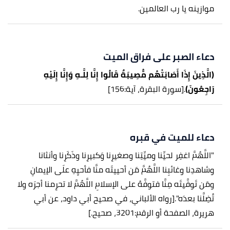
موازينه يا رب العالمين.
دعاء الصبر على فراق الميت
(الَّذِينَ إِذَا أَصَابَتْهُم مُّصِيبَةٌ قَالُوا إِنَّا لِلَّـهِ وَإِنَّا إِلَيْهِ
رَاجِعُونَ)
.
[سورة البقرة، آية:156]
دعاء للميت في قبره
"اللَّهُمَّ اغفِر لحيِّنا وميِّتِنا وصغيرِنا وَكبيرِنا وذَكَرِنا وأنثانا
وشاهدِنا وغائبِنا اللَّهُمَّ مَن أحييتَه منَّا فأحيِهِ علَى الإيمانِ
ومَن تَوفَّيتَه مِنَّا فتوفَّهُ على الإسلامِ اللَّهُمَّ لا تحرِمنا أجرَه ولا
تُضِلَّنا بعدَه".
[رواه الألباني، في صحيح أبي داود، عن أبي
هريرة، الصفحة أو الرقم:3201، صحيح.]