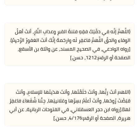
(اللَّهمَّ إنَّه في ذمَّتِكَ فقِهِ فتنةَ القبرِ وعذابِ النَّارِ، أنتَ أهلُ
الوفاءِ والحقِّ اللَّهمَّ فاغفِر لَه وارحَمهُ إنَّكَ أنتَ الغفورُ الرَّحيمُ).
[رواه الوادعي، في الصحيح المسند، عن واثلة بن الأسقع،
الصفحة أو الرقم:1212، حسن.]
(اللهم أنتَ ربُّها، وأنتَ خلَقْتَها، وأنتَ هدَيتَها للإسلامِ، وأنتَ
قبَضْتَ رُوحَها، وأنتَ أعلَمُ بسِرِّها وعَلانيتِها، جِئْنا شُفَعاءَ فاغفِرْ
لها).
[رواه ابن حجر العسقلاني، في الفتوحات الربانية، عن أبي
هريرة، الصفحة أو الرقم:4/176، حسن.]