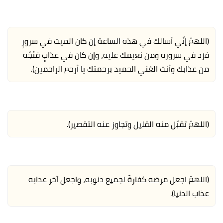
(اللهمّ إنّي أسالك في هذه الساعة إن كان الميت في سرورٍ
فزد في سروره ومن نعيمك عليه، وإن كان في عذابٍ فنَجّه
من عذابك وأنت الغني الحميد برحمتك يا أرحم الراحمين).
(اللهمّ تقبّل منه القليل وتجاوز عنه التقصير).
(اللهمّ اجعل مرضه كفارةً لجميع ذنوبه، واجعل آخر عذابه
عذاب الدنيا).