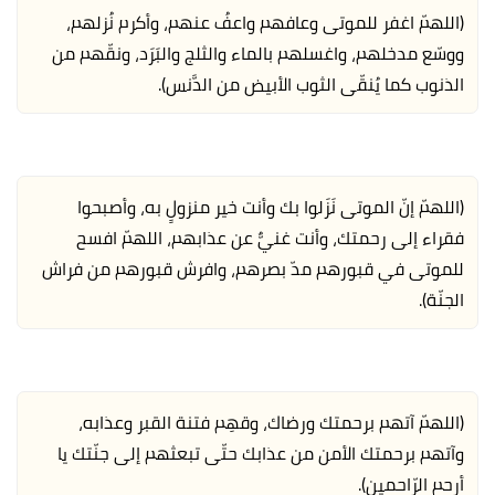
(اللهمّ اغفر للموتى وعافهم واعفُ عنهم، وأكرم نُزلهم،
ووسّع مدخلهم، واغسلهم بالماء والثلج والبَرَد، ونقّهم من
الذنوب كما يُنقّى الثوب الأبيض من الدَّنس).
(اللهمّ إنّ الموتى نَزَلوا بك وأنت خير منزولٍ به، وأصبحوا
فقراء إلى رحمتك، وأنت غنيٌّ عن عذابهم، اللهمّ افسح
للموتى في قبورهم مدّ بصرهم، وافرش قبورهم من فراش
الجنّة).
(اللهمّ آتهم برحمتك ورضاك، وقهِم فتنة القبر وعذابه،
وآتهم برحمتك الأمن من عذابك حتّى تبعثهم إلى جنّتك يا
أرحم الرّاحمين).