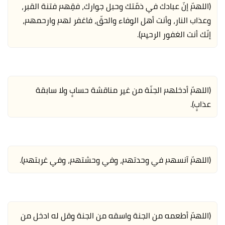
(اللهمّ إنّ عبادك في ذمّتك وحبل جوارك، فقِهم فتنة القبر،
وعذاب النار، وأنت أهل الوفاء والحقّ، فاغفر لهم وارحمهم،
إنّك أنت الغفور الرحيم).
(اللهمّ أدخلهم الجنّة من غير مناقشة حسابٍ ولا سابقة
عذابٍ).
(اللهمّ آنسهم في وحدتهم، وفي وحشتهم، وفي غربتهم).
(اللهمّ أطعمه من الجنة واسقه من الجنة وقل له ادخل من