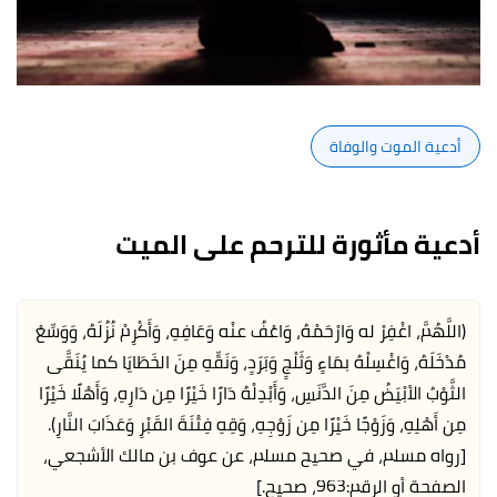
أدعية الموت والوفاة
أدعية مأثورة للترحم على الميت
(اللَّهُمَّ، اغْفِرْ له وَارْحَمْهُ، وَاعْفُ عنْه وَعَافِهِ، وَأَكْرِمْ نُزُلَهُ، وَوَسِّعْ
مُدْخَلَهُ، وَاغْسِلْهُ بمَاءٍ وَثَلْجٍ وَبَرَدٍ، وَنَقِّهِ مِنَ الخَطَايَا كما يُنَقَّى
الثَّوْبُ الأبْيَضُ مِنَ الدَّنَسِ، وَأَبْدِلْهُ دَارًا خَيْرًا مِن دَارِهِ، وَأَهْلًا خَيْرًا
مِن أَهْلِهِ، وَزَوْجًا خَيْرًا مِن زَوْجِهِ، وَقِهِ فِتْنَةَ القَبْرِ وَعَذَابَ النَّارِ).
[رواه مسلم، في صحيح مسلم، عن عوف بن مالك الأشجعي،
الصفحة أو الرقم:963، صحيح.]