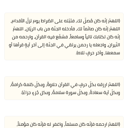
(اللهمّ إنّه كان مُصلّ لك، فثبّته على الصّراط يوم تزلّ الأقدام،
اللهمّ إنّه كان صائماً لك، فأدخله الجنّة من باب الريّان، اللهمّ
إنّه كان لكتابك تالياً وسامعاً، فشفّع فيه القرآن، وارحمه من
النّيران، واجعله يا رحمن يرتقي في الجنّة إلى آخر آيةٍ قرأها أو
سمعها، وآخر حرفٍ تلاه).
(اللهمّ ارزقه بكلّ حرفٍ في القرآن حلاوةً، وبكلّ كلمة كرامةً،
وبكلّ آية سعادةً، وبكلّ سورة سلامةً، وبكل جُزءٍ جزاءً).
(اللهمّ ارحمه فإنّه كان مسلماً، واغفر له فإنّه كان مؤمناً،