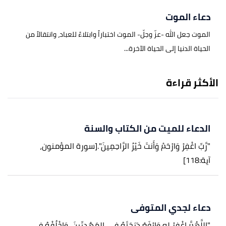
دعاء الموت
الموت جعل الله -عزّ وجلّ- الموت اختباراً وابتلاءً للعباد، وانتقالاً من
الحياة الدنيا إلى الحياة الآخرة...
الأكثر قراءة
الدعاء للميت من الكتاب والسنة
"رَّبِّ اغْفِرْ وَارْحَمْ وَأَنتَ خَيْرُ الرَّاحِمِينَ".
[سورة المؤمنون،
آية:118]
دعاء لجدي المتوفى
"اللَّهُمَّ اغْفِرْ له وَارْفَعْ دَرَجَتَهُ في المَهْدِيِّينَ، وَاخْلُفْهُ في