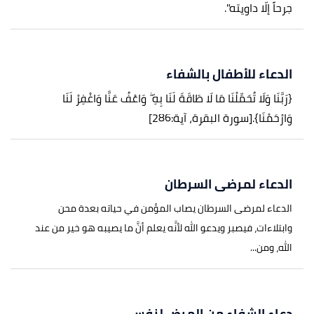
جرحاً إلّا داويته".
الدعاء للأطفال بالشفاء
{رَبَّنَا وَلَا تُحَمِّلْنَا مَا لَا طَاقَةَ لَنَا بِهِ ۖ وَاعْفُ عَنَّا وَاغْفِرْ لَنَا
وَارْحَمْنَا}.
[سورة البقرة، آية:286]
الدعاء لمرضى السرطان
الدعاء لمرضى السرطان يصاب المؤمن في حياته بعدة محن
وابتلاءات، فيصبر ويدعو الله لأنَّه يعلم أنَّ ما يصيبه هو خير من عند
الله، ومن...
دعاء الشفاء من المرض لنفسي