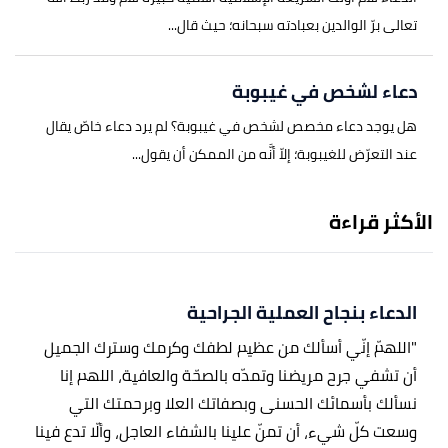
تعالى برّ الوالدين بعبادته سبحانه؛ حيث قال...
دعاء لشخص في غيبوبة
هل يوجد دعاء مخصص لشخص في غيبوبة؟ لم يرد دعاء خاصّ يقال
عند التعرّض للغيبوبة؛ إلاّ أنَّه من الممكن أن يقول...
الأكثر قراءة
الدعاء بنجاح العملية الجراحية
"اللهمّ إنّي أسألك من عظيم لطفك وكرمك وسترك الجميل
أن تشفي جرح مريضنا وتمدّه بالصحّة والعافية، اللهم إنا
نسألك بأسمائك الحسنى وبصفاتك العلا وبرحمتك التي
وسعت كلّ شيء، أن تمنّ علينا بالشفاء العاجل، وألّا تدع فينا