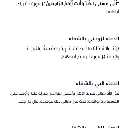
"أَنِّي مَسَّنِيَ الضُّرُّ وَأَنتَ أَرْحَمُ الرَّاحِمِينَ"
.
[سورة الأنبياء،
آية:83]
الدعاء لزوجتي بالشفاء
{رَبَّنَا وَلَا تُحَمِّلْنَا مَا لَا طَاقَةَ لَنَا بِهِ ۖ وَاعْفُ عَنَّا وَاغْفِرْ لَنَا
وَارْحَمْنَا}.
[سورة البقرة، آية:286]
الدعاء لأبي بالشفاء
قدّر الله تعالى منزلة الأهل وأعطى للوالدين منزلةً عليا، وأوجب على
المسلم برّه لوالديه؛ حيث قرن تعالى ذلك بتوحيده، قال جلَّ وعلا...