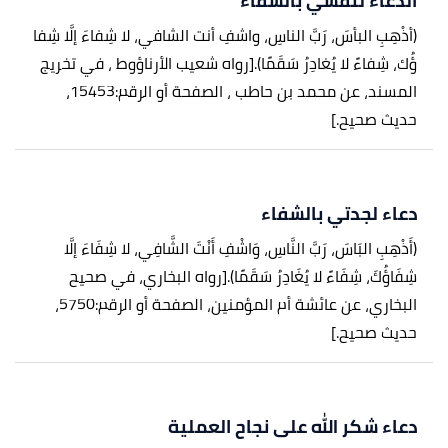
الدعاء لنفسي بالشفاء
(أذْهِبِ البأسَ، رَبَّ الناسِ، واشفِ أنت الشافي، لا شِفاءَ إلَّا شِفا
ؤُك، شِفاءً لا يُغادِرُ سَقَمًا).
[رواه شعيب الأرناؤوط ، في تخريج
المسند، عن محمد بن حاطب ، الصفحة أو الرقم:15453،
حديث صحيح.]
دعاء لجدتي بالشفاء
(أَذْهِبِ البَاسَ، رَبَّ النَّاسِ، وَاشْفِ أَنْتَ الشَّافِي، لا شِفَاءَ إلَّا
شِفَاؤُكَ، شِفَاءً لا يُغَادِرُ سَقَمًا).
[رواه البخاري، في صحيح
البخاري، عن عائشة أم المؤمنين، الصفحة أو الرقم:5750،
حديث صحيح.]
دعاء شكر الله على نجاح العملية