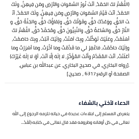
(اللَّهُمَّ لكَ الحَمْدُ، أنْتَ نُورُ السَّمَواتِ والأرْضِ ومَن فِيهِنَّ، ولَكَ
الحَمْدُ، أنْتَ قَيِّمُ السَّمَواتِ والأرْضِ ومَن فِيهِنَّ، ولَكَ الحَمْدُ، أنْ
تَ الحَقُّ، ووَعْدُكَ حَقٌّ، وقَوْلُكَ حَقٌّ، ولِقاؤُكَ حَقٌّ، والجَنَّةُ حَقٌّ، و
النَّارُ حَقٌّ، والسَّاعَةُ حَقٌّ، والنَّبِيُّونَ حَقٌّ، ومُحَمَّدٌ حَقٌّ، اللَّهُمَّ لكَ
أسْلَمْتُ، وعَلَيْكَ تَوَكَّلْتُ، وبِكَ آمَنْتُ، وإلَيْكَ أنَبْتُ، وبِكَ خاصَمْتُ،
وإلَيْكَ حاكَمْتُ، فاغْفِرْ لي ما قَدَّمْتُ وما أخَّرْتُ، وما أسْرَرْتُ وما
أعْلَنْتُ، أنْتَ المُقَدِّمُ وأَنْتَ المُؤَخِّرُ، لا إلَهَ إلَّا أنْتَ، أوْ: لا إلَهَ غَيْرُكَ)
.
[رواه البخاري، في صحيح البخاري، عن عبدالله بن عباس،
الصفحة أو الرقم:6317 ، صحيح.]
الدعاء لأختي بالشفاء
يتعرض المسلم إلى ابتلاءات عديدة في حياته تلزمه الرجوع إلى الله
تعالى في كل أوقاته وظروفه فقد قال تعالى في كتابه:{لَقَدْ...