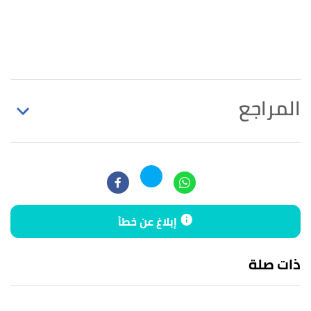
المراجع
↑
سورة النساء، آية:36
إبلاغ عن خطأ
ذات صلة