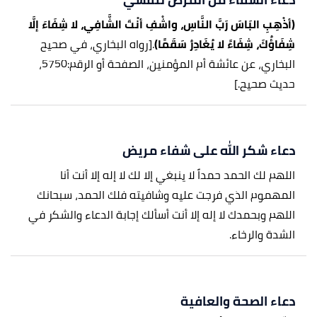
(أذْهِبِ البَاسَ رَبَّ النَّاسِ، واشْفِ أنْتَ الشَّافِي، لا شِفَاءَ إلَّا
شِفَاؤُكَ، شِفَاءً لا يُغَادِرُ سَقَمًا)
.
[رواه البخاري، في صحيح
البخاري، عن عائشة أم المؤمنين، الصفحة أو الرقم:5750،
حديث صحيح.]
دعاء شكر الله على شفاء مريض
اللهم لك الحمد حمداً لا ينبغي إلا لك لا إله إلا أنت أنا
المهموم الذي فرجت عليه وشافيته فلك الحمد، سبحانك
اللهم وبحمدك لا إله إلا أنت أسألك إجابة الدعاء والشكر في
الشدة والرخاء.
دعاء الصحة والعافية