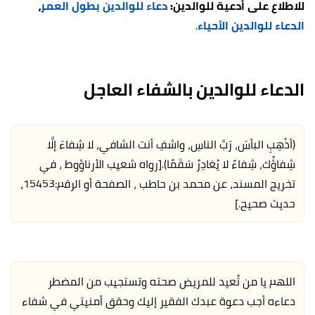
للاطلاع على أدعية للوالدين:
دعاء للوالدين بطول العمر
،
الدعاء للوالدين الأحياء
.
الدعاء للوالدين بالشفاء العاجل
(أذْهِبِ البأسَ، رَبَّ الناسِ، واشفِ أنت الشافي، لا شِفاءَ إلَّا
شِفاؤُك، شِفاءً لا يُغادِرُ سَقَمًا).
[رواه شعيب الأرناؤوط ، في
تخريج المسند، عن محمد بن حاطب ، الصفحة أو الرقم:15453،
حديث صحيح.]
اللهم يا من تُعيد للمريض صحته وتستجيب من المضطر
دعاءه أجب دعوة عبدك الفقير إليك وحقق أمنيتي في شفاء