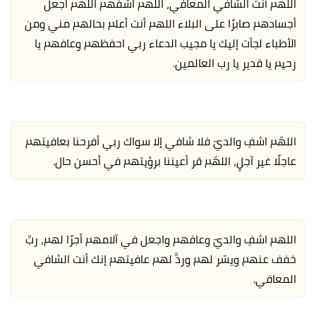
اللهم أنت الشافي المعافي، اللهم اشفهم اللهم اجعل
أجسادهم صابرًا على البلاء اللهم أنت أعلم بحالهم مني ومن
الأطباء لجأت إليك يا مجيب الدعاء ربي احفظهم وعافهم يا
رحيم يا قدير يا رب العالمين.
اللهّم اشفِ والديّ فلا شافي إﻻ سواك ربي أفرحنا بعافيتهم
عاجلًا غير آجلٍ، اللهّم قر أعيننا برؤيتهم في أحسن حال.
اللهم اشفِ والديّ وعافهم واجعل في آلامهم أجرًا لهم، ربِّ
خفف عنهم ويسّر لهم وردَّ لهم عافيتهم إنك أنت الشافي
المعافي.