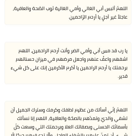
اللهمّ ألبس أبي الغالي وأمي الغالية ثوب الصّحة والعافية،
عاجلاً غير آجلٍ يا أرحم الرّاحمين.
يا رب قد مس أبي وأمي الضر وأنت أرحم الراحمين، اللهم
اشفهم واعفُ عنهم واجعل مرضهم في ميزان حسناتهم
برحمتك يا أرحم الراحمين يا أكرم الأكرمين إنك على كل شيء
قدير.
اللهمّ إنّي أسألك من عظيم لطفك وكرمك وسترك الجميل أن
تشفي والديّ وتمدّهم بالصحّة والعافية، اللهم إنا نسألك
بأسمائك الحسنى وبصفاتك العلا وبرحمتك التي وسعت كلّ
شيء، أن تمنّ عليهم بالشفاء العاجل، وألّا تدع فيهم جرحًا إلّا