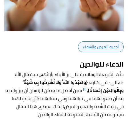
أدعية المرض والشفاء
الدعاء للوالدين
حثّت الشريعة الإسلامية على برّ الأبناء بآبائهم، حيث قال الله
-تعالى- في كتابه:
{وَاعْبُدُوا اللَّهَ وَلَا تُشْرِكُوا بِهِ شَيْئًا ۖ
[١]
وَبِالْوَالِدَيْنِ إِحْسَانًا}،
فمن أفضل ما يمكن للإنسان أن يبرّ والديه
به؛ أن يدعو لهما في حياتهما وفي مماتهما كأن يدعو لهما
في وقت الشّدة والتعب والمرض؛ لذلك سيطرح هذا المقال
مجموعة من الأدعية المتنوعة لشفاء الوالدين: