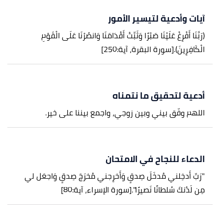
آيات وأدعية لتيسير الأمور
(رَبَّنَا أَفْرِغْ عَلَيْنَا صَبْرًا وَثَبِّتْ أَقْدَامَنَا وَانصُرْنَا عَلَى الْقَوْمِ
الْكَافِرِينَ).
[سورة البقرة، آية:250]
أدعية لتحقيق ما نتمناه
اللهم وفّق بيني وبين زوجي، واجمع بيننا على خير.
الدعاء للنجاح في الامتحان
"رَبِّ أَدخِلني مُدخَلَ صِدقٍ وَأَخرِجني مُخرَجَ صِدقٍ وَاجعَل لي
مِن لَدُنكَ سُلطانًا نَصيرًا".
[سورة الإسراء، آية:80]