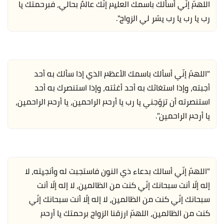
اللهمّ إنّي أسألك باسمك العليم إنّك عالمٌ بحالي، فبرحمتك يا
رب يا رب يا رب يسّر لي الزواج".
"اللهمّ إنّي أسألك باسمك الأعظم الذي إذا سألك به أحد
أجبته، وإذا استغاثك به أحد أغثته، وإذا استنصرك به أحد
استنصرته أن تزوّجني يا رب يا أرحم الراحمين، يا أرحم الراحمين،
يا أرحم الراحمين".
"اللهمّ إنّي أسالك بدعاء ذي النون فاستجبت له وأنجيته، لا
إله إلّا أنت سبحانك إنّي كنت من الظالمين، لا إله إلّا أنت
سبحانك إنّي كنت من الظالمين، لا إله إلّا أنت سبحانك إنّي
كنت من الظالمين، اللهمّ ارزقنا الزواج برحمتك يا أرحم