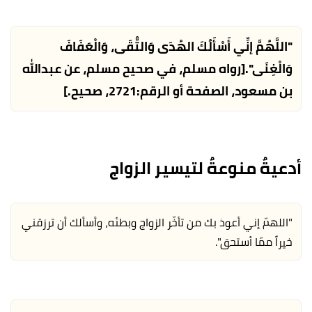
"اللَّهُمَّ إنِّي أَسْأَلُكَ الهُدَى وَالتُّقَى، وَالْعَفَافَ
وَالْغِنَى".
[رواه مسلم، في صحيح مسلم، عن عبدالله
بن مسعود، الصفحة أو الرقم:2721، صحيح.]
أدعيةٌ منوعةٌ لتيسير الزواج
"اللهمّ إني أعوذ بك من تأخّر الزواج وبطئه، وأسألك أن ترزقني
خيراً ممّا أستحق".