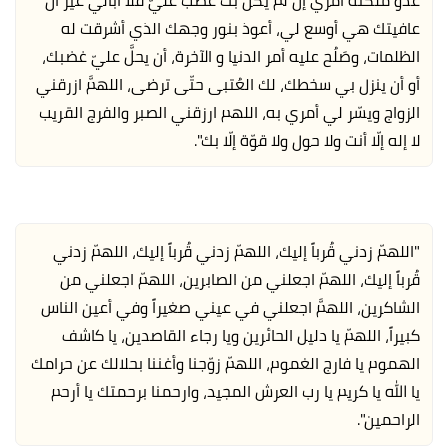
عافيتك هي أوسع لي، أعوذ بنور وجهك الذي أشرقت له
الظلمات، وصَلُح عليه أمر الدنيا و الآخرة، أن يحلَّ عليّ غضبك،
أو أن ينزل بي سخطك، لك العُتبى حتّى ترضى، اللهمَّ ازرقني
الزواج ويسّر لي أمري به، اللهم ارزقني الصبر والفرج القريب
لا إله إلّا أنت ولا حول ولا قوّة إلّا بك".
"اللهمّ زدني قُرباً إليك، اللهمّ زدني قُرباً إليك، اللهمّ زدني
قُرباً إليك، اللهمّ اجعلني من الصابرين، اللهمّ اجعلني من
الشاكرين، اللهمَّ اجعلني في عيني صغيراً وفي أعين الناس
كبيراً، اللهمّ يا دليل الحائرين ويا رجاء القاصدين، يا كاشف
الهموم يا فارج الغموم، اللهمّ زوّجنا وأغننا بحلالك عن حرامك
يا الله يا كريم يا رب العرش المجيد، وارحمنا برحمتك يا أرحم
الراحمين".