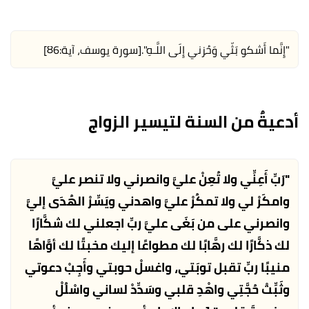
"إِنَّما أَشكو بَثّي وَحُزني إِلَى اللَّـهِ".
[سورة يوسف، آية:86]
أدعيةٌ من السنة لتيسير الزواج
"رَبِّ أَعِنِّي ولا تُعِنْ عليَّ وانصرني ولا تنصر عليَّ
وامكَرْ لي ولا تمكُرْ عليَّ واهدني ويَسِّرْ الهُدَى إليَّ
وانصرني على من بَغَى عليَّ ربِّ اجعلني لك شكَّارًا
لك ذكَّارًا لك رهَّابًا لك مطواعًا إليك مخبتًا لك أوَّاهًا
منيبًا ربِّ تقبل توبَتي، واغسلْ حوبتي وأَجِبْ دعوتي
وثَبِّتْ حُجَّتِي واهْدِ قلبي وسَدِّدْ لساني واسْلُلْ