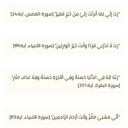
"رَبِّ إِنِّي لِمَا أَنزَلْتَ إِلَيَّ مِنْ خَيْرٍ فَقِيرٌ".
[سورة القصص، آية:24]
"رَبِّ لَا تَذَرْنِي فَرْدًا وَأَنتَ خَيْرُ الْوَارِثِينَ".
[سورة الأنبياء، آية:89]
"رَبَّنَا آتِنَا فِي الدُّنْيَا حَسَنَةً وَفِي الْآخِرَةِ حَسَنَةً وَقِنَا عَذَابَ النَّارِ".
[سورة البقرة، آية:201]
"أَنِّي مَسَّنِيَ الضُّرُّ وَأَنتَ أَرْحَمُ الرَّاحِمِينَ".
[سورة الأنبياء، آية:83]