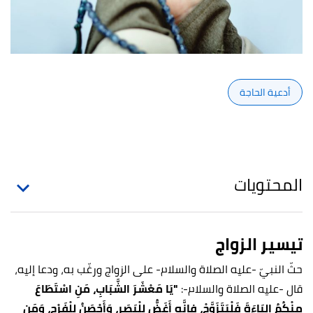
أدعية الحاجة
المحتويات
تيسير الزواج
حثّ النبيّ -عليه الصلاة والسلام- على الزواج ورغّب به، ودعا إليه،
قال -عليه الصلاة والسلام-:
"يَا مَعْشَرَ الشَّبَابِ، مَنِ اسْتَطَاعَ
مِنْكُمُ البَاءَةَ فَلْيَتَزَوَّجْ، فإنَّه أَغَضُّ لِلْبَصَرِ، وَأَحْصَنُ لِلْفَرْجِ، وَمَن