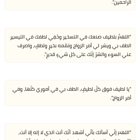
الراحمين".
"اللهمَّ بلطيف صنعك في التسخير وخَفِي لطفك في التيسير
الطف بي ويسّر لي أمر الزواج وتمّمه بخيرٍ ولطفٍ، واصرف
عني السوء والشرّ إنّك على كل شيءٍ قديرٍ".
"يا لطيف فوق كلّ لطيفٍ، الطف بي في أموري كلّها، وفي
أمر الزواج".
"اللهم إنّي أسألك بأنّي أشهد أنّك أنت الذي لا إله إلا أنت،