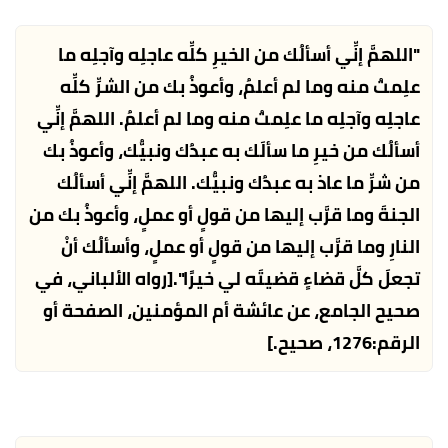
"اللهمَّ إنِّي أسألُك من الخيرِ كلِّه عاجلِه وآجلِه ما
علِمتُ منه وما لم أعلمُ، وأعوذُ بك من الشرِّ كلِّه
عاجلِه وآجلِه ما علِمتُ منه وما لم أعلمُ. اللهمَّ إنِّي
أسألُك من خيرِ ما سألَك به عبدُك ونبيُّك، وأعوذُ بك
من شرِّ ما عاذ به عبدُك ونبيُّك. اللهمَّ إنِّي أسألُك
الجنةَ وما قرَّب إليها من قولٍ أو عملٍ، وأعوذُ بك من
النارِ وما قرَّب إليها من قولٍ أو عملٍ، وأسألُك أنْ
تجعلَ كلَّ قضاءٍ قضيتَه لي خيرًا".
[رواه الألباني، في
صحيح الجامع، عن عائشة أم المؤمنين، الصفحة أو
الرقم:1276، صحيح.]