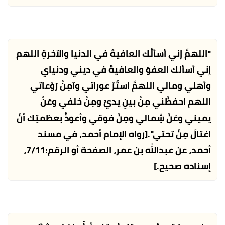
"اللهمَّ إني أسألُك العافيةَ في الدنيا والآخرةِ اللهم
إني أسألك العفوَ والعافيةَ في ديني ودنياي
وأهلي ومالي اللهمَّ استُرْ عوراتي وآمِنْ رَوْعاتي
اللهم احفظْني مِنْ بينِ يديَّ ومِنْ خلفي وعَنْ
يميني وعَنْ شِمالي ومِنْ فوقي وأعوذُ بعظمتِك أنْ
اغتالَ مِنْ تحتي".
[رواه الإمام أحمد، في مسند
أحمد، عن عبدالله بن عمر، الصفحة أو الرقم:7/11،
إسناده صحيح.]