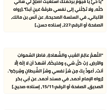
"يا حيُّ يا قيومُ برحمتك أستغيثُ أَصلِحْ لي شأني
كلَّه، ولا تَكِلْني إلى نفسي طرفَةَ عَينٍ أبدًا".
[رواه
الألباني، في السلسة الصحيحة، عن أنس بن مالك،
الصفحة أو الرقم:227، إسناده حسن.]
"اللَّهمَّ عالِمَ الغَيبِ والشَّهادةِ، فاطرَ السَّمواتِ
والأرضِ، رَبَّ كلِّ شيءٍ ومَليكَهُ، أشهدُ أن لا إلَهَ إلَّا
أنتَ، أعوذُ بِكَ مِن شرِّ نفسي وشرِّ الشَّيطانِ وشِركِهِ".
[رواه الإمام أحمد، في مسند أحمد، عن أبي بكر
الصديق، الصفحة أو الرقم:15/11، إسناده صحيح.]