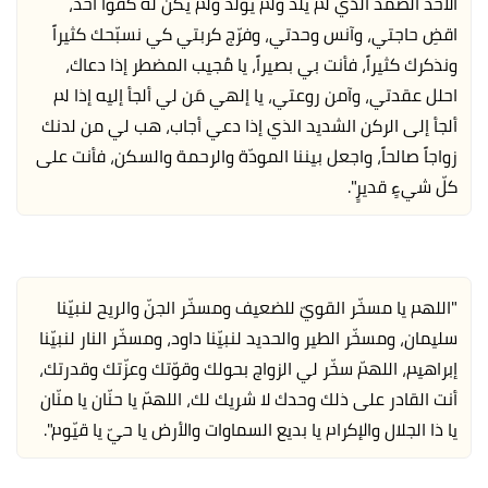
الأحد الصّمد الذي لم يلد ولم يولد ولم يكن له كفواً أحد،
اقضِ حاجتي، وآنس وحدتي، وفرّج كربتي كي نسبّحك كثيراً
ونذكرك كثيراً، فأنت بي بصيراً، يا مُجيب المضطر إذا دعاك،
احلل عقدتي، وآمن روعتي، يا إلهي مَن لي ألجأ إليه إذا لم
ألجأ إلى الركن الشديد الذي إذا دعي أجاب، هب لي من لدنك
زواجاً صالحاً، واجعل بيننا المودّة والرحمة والسكن، فأنت على
كلّ شيءٍ قديرٍ".
"اللهم يا مسخّر القويّ للضعيف ومسخّر الجنّ والريح لنبيّنا
سليمان، ومسخّر الطير والحديد لنبيّنا داود، ومسخّر النار لنبيّنا
إبراهيم، اللهمّ سخّر لي الزواج بحولك وقوّتك وعزّتك وقدرتك،
أنت القادر على ذلك وحدك لا شريك لك، اللهمّ يا حنّان يا منّان
يا ذا الجلال والإكرام يا بديع السماوات والأرض يا حيّ يا قيّوم".