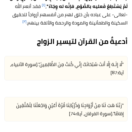
[١]
لَمْ يَسْتَطِعْ فَعليه بالصَّوْمِ، فإنَّه له وِجَاءٌ"
،
فقد أنعم الله
-تعالى- على عباده بأن خلق لهم من أنفسهم أزواجاً لتحقيق
[٢]
السكينة والطمأنينة والمودة والرحمة والألفة بينهم.
أدعيةٌ من القرآن لتيسير الزواج
"لَّا إِلَـهَ إِلَّا أَنتَ سُبْحَانَكَ إِنِّي كُنتُ مِنَ الظَّالِمِينَ".
[سورة الأنبياء،
آية:87]
"رَبَّنَا هَبْ لَنَا مِنْ أَزْوَاجِنَا وَذُرِّيَّاتِنَا قُرَّةَ أَعْيُنٍ وَاجْعَلْنَا لِلْمُتَّقِينَ
إِمَامًا".
[سورة الفرقان، آية:74]