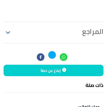
المراجع
↑
رواه مسلم، في صحيح مسلم، عن عبدالله بن مسعود،
الصفحة أو الرقم:1400، صحيح.
↑
خالد عبدالرحمن الكناني (31/7/2016)،
"تيسير الزواج"
،
إبلاغ عن خطأ
الألوكة
، اطّلع عليه بتاريخ 20/1/2021. بتصرّف.
ذات صلة
دعاء للعانس