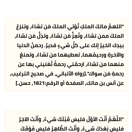
"اللهمَّ مالكَ الملكِ تُؤتي الملكَ مَن تشاءُ، وتنزعُ
الملكَ ممن تشاءُ، وتُعِزُّ مَن تشاءُ، وتذِلُّ مَن تشاءُ،
بيدِك الخيرُ إنك على كلِّ شيءٍ قديرٌ. رحمنُ الدنيا
والآخرةِ ورحيمُهما، تعطيهما من تشاءُ، وتمنعُ
منهما من تشاءُ، ارحمْني رحمةً تُغنيني بها عن
رحمةِ مَن سواك".
[رواه الألباني، في صحيح الترغيب،
عن أنس بن مالك، الصفحة أو الرقم:1821، حسن.]
"اللَّهُمَّ أَنْتَ الأوَّلُ فليسَ قَبْلَكَ شيءٌ، وَأَنْتَ الآخِرُ
فليسَ بَعْدَكَ شيءٌ، وَأَنْتَ الظَّاهِرُ فليسَ فَوْقَكَ