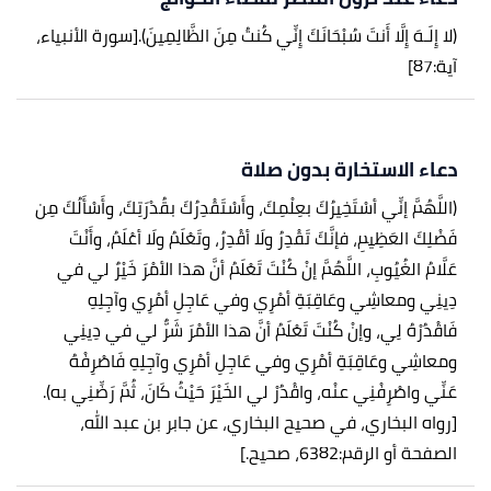
(لا إِلَـهَ إِلَّا أَنتَ سُبْحَانَكَ إِنِّي كُنتُ مِنَ الظَّالِمِينَ).
[سورة الأنبياء،
آية:87]
دعاء الاستخارة بدون صلاة
(اللَّهُمَّ إنِّي أسْتَخِيرُكَ بعِلْمِكَ، وأَسْتَقْدِرُكَ بقُدْرَتِكَ، وأَسْأَلُكَ مِن
فَضْلِكَ العَظِيمِ، فإنَّكَ تَقْدِرُ ولَا أقْدِرُ، وتَعْلَمُ ولَا أعْلَمُ، وأَنْتَ
عَلَّامُ الغُيُوبِ، اللَّهُمَّ إنْ كُنْتَ تَعْلَمُ أنَّ هذا الأمْرَ خَيْرٌ لي في
دِينِي ومعاشِي وعَاقِبَةِ أمْرِي وفي عَاجِلِ أمْرِي وآجِلِهِ
فَاقْدُرْهُ لِي، وإنْ كُنْتَ تَعْلَمُ أنَّ هذا الأمْرَ شَرٌّ لي في دِينِي
ومعاشِي وعَاقِبَةِ أمْرِي وفي عَاجِلِ أمْرِي وآجِلِهِ فَاصْرِفْهُ
عَنِّي واصْرِفْنِي عنْه، واقْدُرْ لي الخَيْرَ حَيْثُ كَانَ، ثُمَّ رَضِّنِي به).
[رواه البخاري، في صحيح البخاري، عن جابر بن عبد الله،
الصفحة أو الرقم:6382، صحيح.]