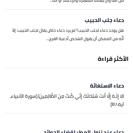
من الله وأن يسأله المغفرة والرحمه، أو أنَّه...
دعاء جلب الحبيب
هل يوجد دعاء لجلب الحبيب؟ لم يرد دعاء خاصّ يقال لجلب الحبيب؛ إلاّ
أنَّه من الممكن أن يقول الشخص أدعية الفرج...
الأكثر قراءة
دعاء الاستغاثة
(لا إِلَـهَ إِلَّا أَنتَ سُبْحَانَكَ إِنِّي كُنتُ مِنَ الظَّالِمِينَ).
[سورة الأنبياء،
آية:87]
دعاء عند نزول المطر لقضاء الحوائج