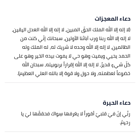
دعاء المعجزات
(لا إله إلا الله الملك الحقّ المبين، لا إله إلا الله العدل اليقين،
لا إله إلا الله ربنا ورب آبائنا الأولين، سبحانك إنّي كنت من
الظالمين، لا إله إلا الله وحده لا شريك له، له الملك وله
الحمد يحيي ويميت وهو حي لا يموت بيده الخير وهو على
كلّ شيءٍ قديرٌ، لا إله إلا الله إقراراً بربوبيته، سبحان الله
خضوعاً لعظمته، ولا حول ولا قوة إلا بالله العلي العظيم).
دعاء الحيرة
ربَّي إنّ فيَ قلبيّ أمَوراً لا يعَرفها سِواك فحققّها ليَ يا
رحيمّ.