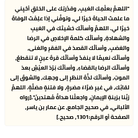
"اللهمَّ بعلْمِك الغيبِ، وقدْرتِك على الخلقِ أحْيِني
ما علمتَ الحياةَ خيرًا لي، وتوفَّني إذا علِمْتَ الوفاةَ
خيرًا لي. اللهمَّ وأسألُك خشيتَك في الغيبِ
والشهادةِ، وأسألُك كلمةَ الإخلاصِ في الرضا
والغضبِ، وأسألُك القصدَ في الفقرِ والغنى،
وأسألُك نعيمًا لا ينفدُ وأسألُك قرةَ عينٍ لا تنقطعُ،
وأسألُك الرضا بالقضاءِ، وأسألُك بَرْدَ العيْشِ بعدَ
الموتِ، وأسألُك لذَّةَ النظرِ إلى وجهِك، والشوقَ إلى
لقائِك، في غيرِ ضرَّاءَ مضرةٍ، ولا فتنةٍ مضلَّةٍ. اللهمَّ
زيِّنا بزينةِ الإيمانِ، واجعلْنا هداةً مُهتدينَ".
[رواه
الألباني، في صحيح الجامع، عن عمار بن ياسر،
الصفحة أو الرقم:1301، صحيح.]