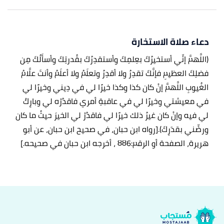
دعاء صلاة الاستخارة
(اللَّهمَّ
إنِّي أستخيرُكَ بعِلمِكَ وأستقدِرُكَ بقُدرتِكَ وأسأَلُكَ مِن
فضلِكَ العظيمِ فإنَّكَ تقدِرُ ولا أقدِرُ وتعلَمُ ولا أعلَمُ وأنتَ علَّامُ
الغُيوبِ اللَّهمَّ إنْ كان كذا وكذا خيرًا لي في دِيني وخيرًا لي
في معيشتي وخيرًا لي في عاقبةِ أمري فاقدُرْه لي وبارِكْ
لي فيه وإنْ كان غيرُ ذلك خيرًا لي فاقدُرْ لي الخيرَ حيثُ ما كان
ورضِّني بقدَرِكَ).
[رواه ابن حبان، في صحيح ابن حبان، عن أبو
هريرة، الصفحة أو الرقم:886 ، أخرجه ابن حبان في صحيحه.]