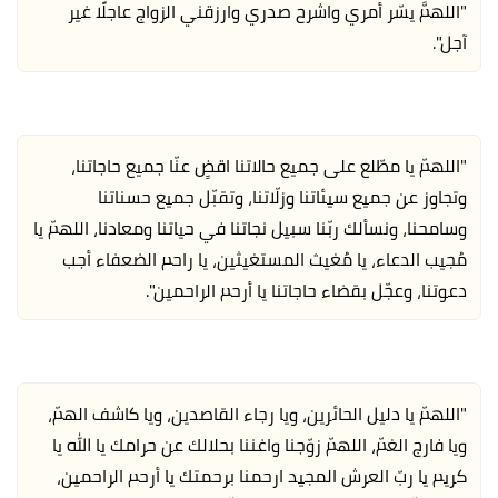
"اللهمَّ يسّر أمري واشرح صدري وارزقني الزواج عاجلًا غير
آجل".
"اللهمّ يا مطّلع على جميع حالاتنا اقضِِ عنّا جميع حاجاتنا،
وتجاوز عن جميع سيئاتنا وزلّاتنا، وتقبّل جميع حسناتنا
وسامحنا، ونسألك ربّنا سبيل نجاتنا في حياتنا ومعادنا، اللهمّ يا
مُجيب الدعاء، يا مُغيث المستغيثين، يا راحم الضعفاء أجب
دعوتنا، وعجّل بقضاء حاجاتنا يا أرحم الراحمين".
"اللهمّ يا دليل الحائرين، ويا رجاء القاصدين، ويا كاشف الهمّ،
ويا فارج الغمّ، اللهمّ زوّجنا واغننا بحلالك عن حرامك يا الله يا
كريم يا ربّ العرش المجيد ارحمنا برحمتك يا أرحم الراحمين،