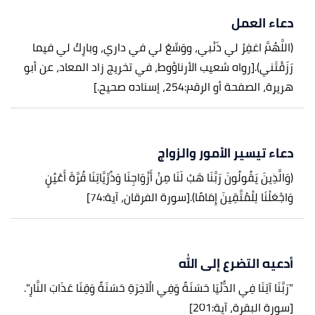
دعاء العمل
(اللَّهُمَّ اغفِرْ لي ذَنْبي، ووَسِّعْ لي في داري، وبارِكْ لي فيما
رَزَقْتَني).
[رواه شعيب الأرناؤوط، في تخريج زاد المعاد، عن أبو
هريرة، الصفحة أو الرقم:254، إسناده صحيح.]
دعاء تيسير الأمور والزواج
(وَالَّذِينَ يَقُولُونَ رَبَّنَا هَبْ لَنَا مِنْ أَزْوَاجِنَا وَذُرِّيَّاتِنَا قُرَّةَ أَعْيُنٍ
وَاجْعَلْنَا لِلْمُتَّقِينَ إِمَامًا).
[سورة الفرقان، آية:74]
أدعيه التضرع إلى الله
"رَبَّنَا آتِنَا فِي الدُّنْيَا حَسَنَةً وَفِي الْآخِرَةِ حَسَنَةً وَقِنَا عَذَابَ النَّارِ".
[سورة البقرة، آية:201]