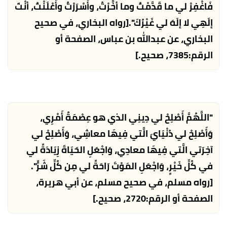
فَاغْفِرْ لي ما قَدَّمْتُ وما أخَّرْتُ، وأَسْرَرْتُ وأَعْلَنْتُ، أنْتَ
إلَهِي لا إلَهَ لي غَيْرُكَ".
[رواه البخاري، في صحيح
البخاري، عن عبدالله بن عباس، الصفحة أو
الرقم:7385، صحيح.]
"اللَّهُمَّ أَصْلِحْ لي دِينِي الذي هو عِصْمَةُ أَمْرِي،
وَأَصْلِحْ لي دُنْيَايَ الَّتي فِيهَا معاشِي، وَأَصْلِحْ لي
آخِرَتي الَّتي فِيهَا معادِي، وَاجْعَلِ الحَيَاةَ زِيَادَةً لي
في كُلِّ خَيْرٍ، وَاجْعَلِ المَوْتَ رَاحَةً لي مِن كُلِّ شَرٍّ".
[رواه مسلم، في صحيح مسلم، عن أبي هريرة،
الصفحة أو الرقم:2720، صحيح.]