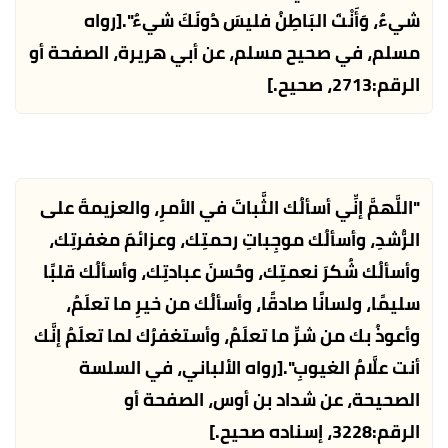
شيءٌ، وَأَنْتَ البَاطِنُ فليسَ دُونَكَ شيءٌ".
[رواه
مسلم، في صحيح مسلم، عن أبي هريرة، الصفحة أو
الرقم:2713، صحيح.]
"اللَّهمَّ إنِّي أسألُك الثَّباتَ في الأمرِ، والعزيمةَ على
الرُّشدِ، وأسألُك موجِباتِ رحمتِك، وعزائمَ مغفرتِك،
وأسألُك شُكرَ نعمتِك، وحُسنَ عبادتِك، وأسألُك قلبًا
سليمًا، ولسانًا صادقًا، وأسألُك من خيرِ ما تعلَمُ،
وأعوذُ بك من شرِّ ما تعلَمُ، وأستغفرُك لما تعلَمُ إنَّك
أنت علَّامُ الغيوبِ".
[رواه الألباني، في السلسة
الصحيحة، عن شداد بن أوس، الصفحة أو
الرقم:3228، إسناده صحيح.]