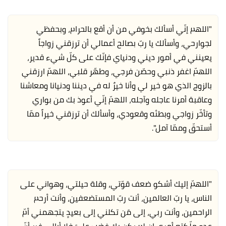
"اللهم إنّي أسألك بخوفي من أن أقع بالحرام، وبحفظي
لجوارحي، وأسألك يا ربّ بصالح أعمالي أن ترزقني زواجاً
يعينني في أمور ديني ودنياي فإنّك على كلّ شيء قدير،
اللهمّ اغفر ذنبي وحصّن فرجي، وطهّر قلبي، اللهمّ ارزقني
بالزوج الذي هو خير لي وأنا خيرٌ له في ديننا ودنيانا ومعاشنا
وعاقبة أمرنا عاجله وآجله، اللهمّ إنّي أعوذ بك من بواري
وتأخّر زواجي وبطئه وقعودي، وأسألك أن ترزقني خيراً ممّا
أستحقّ وممّا آمل".
"اللهمّ إليك أشكو ضعف قوّتي، وقلة حيلتي، وهواني على
الناس، يا ربّ العالمين، أنت ربّ المستضعفين، وأنت أرحم
الراحمين، وأنت ربي، إلى مَن تكلني إلى بعيدٍ يتجهمني أمّ
عدو ملّكته أمري إن لم يكن بك غضب عليَّ فلا أبالي غير أنّ