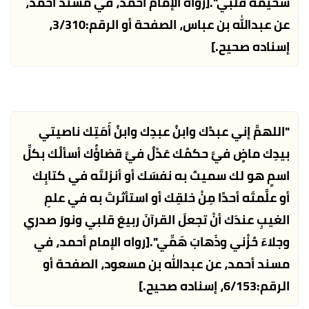
سخيمةَ قلبي".
[رواه الإمام أحمد، في مسند أحمد،
عن عبدالله بن عباس، الصفحة أو الرقم:3/310،
إسناده صحيح.]
"اللهمَّ إني عبدُك وابنُ عبدِك وابنُ أَمَتِك ناصيتي
بيدِك ماضٍ فيَّ حكمُك عَدْلٌ فيَّ قضاؤُك أسألُك بكلِّ
اسمٍ هو لك سميتَ به نفسَك أو أنزلتَه في كتابِك
أو علَّمتَه أحدًا مِنْ خلقِك أو استأثرتَ به في علمِ
الغيبِ عندَك أنْ تجعلَ القرآنَ ربيعَ قلبي ونورَ صدري
وجلاءَ حُزْني وذَهابَ هَمِّي".
[رواه الإمام أحمد، في
مسند أحمد، عن عبدالله بن مسعود، الصفحة أو
الرقم:6/153، إسناده صحيح.]